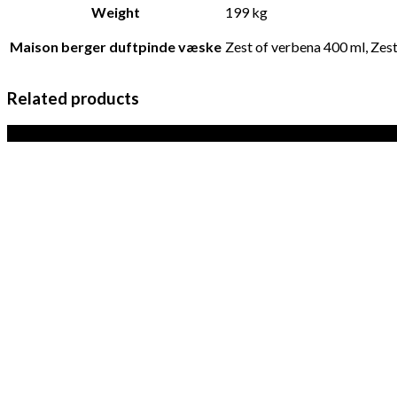
Weight
199 kg
Maison berger duftpinde væske
Zest of verbena 400 ml, Zes
Related products
Sale!