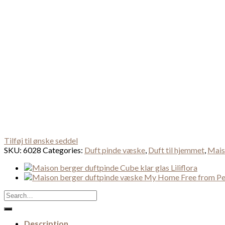
Tilføj til ønske seddel
SKU:
6028
Categories:
Duft pinde væske
,
Duft til hjemmet
,
Mais
Search
for:
Description