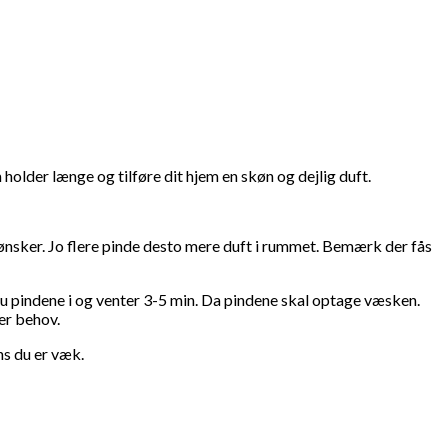
holder længe og tilføre dit hjem en skøn og dejlig duft.
 ønsker. Jo flere pinde desto mere duft i rummet. Bemærk der fås
du pindene i og venter 3-5 min. Da pindene skal optage væsken.
er behov.
ns du er væk.