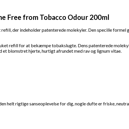
me Free from Tobacco Odour 200ml
 refill, der indeholder patenterede molekyler
. Den specille formel
ket refill for at bekæmpe tobakslugte. Dens patenterede molekyle
t blomstret hjerte, hurtigt afrundet med rav og lignum vitae.
en helt rigtige sanseoplevelse for dig, nogle dufte er friske, neut