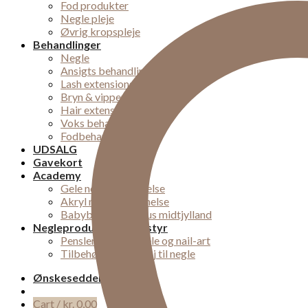
Fod produkter
Negle pleje
Øvrig kropspleje
Behandlinger
Negle
Ansigts behandlinger
Lash extensions
Bryn & vipper
Hair extensions
Voks behandling
Fodbehandlinger
UDSALG
Gavekort
Academy
Gele negle uddannelse
Akryl negle uddannelse
Babyboomer kursus midtjylland
Negleprodukter og udstyr
Pensler til Akryl, gele og nail-art
Tilbehør og værktøj til negle
Ønskeseddel
Cart /
kr.
0,00