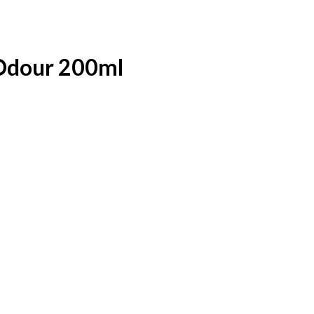
 Odour 200ml
Tilføj til ønske seddel