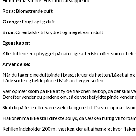
Himmelblå stribe:
Frisk men afslappende
Rosa:
Blomstrende duft
Orange:
Frugt agtig duft
Brun:
Orientalsk- til krydret og meget varm duft
Egenskaber:
Alle duftene er opbygget på naturlige æteriske olier, som er helt 
Anvendelse:
Når du tager dine duftpinde i brug, skruer du hætten/Låget af og 
både sorte og hvide pinde i Maison berger serien.
Vær opmærksom på ikke at fylde flakonen helt op, da der skal væ
Derefter vender du pindene om, så de væskefyldte pinde vender op
Skal du på ferie eller være væk i længere tid. Da vær opmærksom
Flakonen må ikke stå i direkte sollys, da væsken hurtig vil forda
Refillen indeholder 200 ml. væsken. der alt afhængigt hvor flako