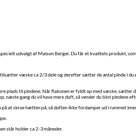
specielt udvalgt af Maison Berger. Du får et kvalitets produkt, som 
tilsætter væske ca 2/3 dele og derefter sætter de antal pinde i du
re plads til pindene. Når flakonen er fyldt op med væske, sætter 
. næste gang du vil have mere duft, så vender du blot pindene eft
 på at skrue hætten på, så duften ikke fordamper ud i rummet ime
mpe.
nen står holder ca 2-3 måneder.