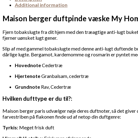
Additional information
Maison berger duftpinde væske My Ho
Fjern tobakslugte fra dit hjem med den træagtige anti-lugt buket
fjerner uønsket lugt gener.
Slip af med gammel tobakslugte med denne anti-lugt duftende bu
dårlige lugte. Bergamot, kardemomme og rosmarin er pyntet med e
Hovednote
Cedertræ
Hjertenote
Granbalsam, cedertræ
Grundnote
Rav, Cedertræ
Hvilken dufttype er du til?:
Maison berger paris udvælger nøje deres duftnoter, så det giver d
farvestriben på flakonen finde ud af netop din duftgenre:
Tyrkis:
Meget frisk duft