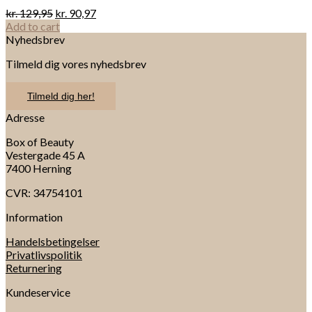
kr.
129,95
kr.
90,97
Add to cart
Nyhedsbrev
Tilmeld dig vores nyhedsbrev
Tilmeld dig her!
Adresse
Box of Beauty
Vestergade 45 A
7400 Herning
CVR: 34754101
Information
Handelsbetingelser
Privatlivspolitik
Returnering
Kundeservice