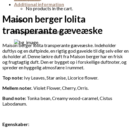
Additional information
No products in the cart.
Maison berger lolita
Cart
transperante gæveæske
No products in the cart.
Maison berger lolita transperante gæveæske. Indeholder
duftlys og en duftpinde, en rigtig god gaveide til dig selv eller en
du holder af. Denne lækre duft fra Maison berger har en frisk
og frugtagtig duft. Den er bygget op i forskellige duftnoter, og
spreder en hyggelig atmosfære i rummet.
Top note:
Ivy Leaves, Star anise, Licorice flower.
Mellem noter.
Violet Flower, Cherry, Orris.
Bund note:
Tonka bean, Creamy wood-caramel, Cistus
Labodanum.
Egenskaber: