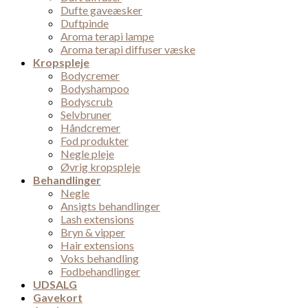
Dufte gaveæsker
Duftpinde
Aroma terapi lampe
Aroma terapi diffuser væske
Kropspleje
Bodycremer
Bodyshampoo
Bodyscrub
Selvbruner
Håndcremer
Fod produkter
Negle pleje
Øvrig kropspleje
Behandlinger
Negle
Ansigts behandlinger
Lash extensions
Bryn & vipper
Hair extensions
Voks behandling
Fodbehandlinger
UDSALG
Gavekort