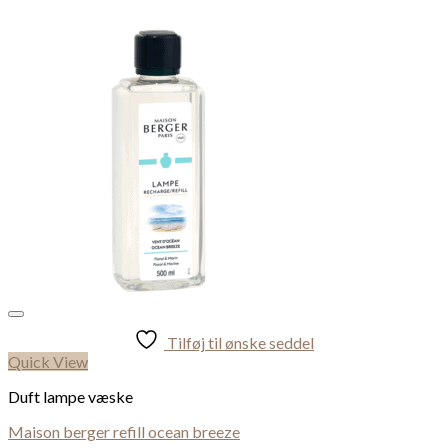
Tilføj til ønske seddel
Quick View
Duft lampe væske
Maison berger refill ocean breeze