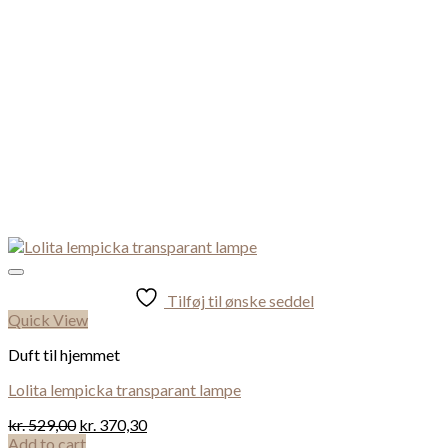
Tilføj til ønske seddel
Quick View
Duft til hjemmet
Lolita lempicka transparant lampe
kr.
529,00
kr.
370,30
Add to cart