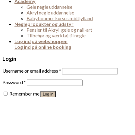
Academy
Gele negle uddannelse
Akryl negle uddannelse
Babyboomer kursus midtjylland
Negleprodukter og udstyr
Pensler til Akryl, gele og nail-art
Tilbehør og værktøj til negle
Log ind på webshoppen
Log ind på online booking
Login
Username or email address
*
Password
*
Remember me
Log in
Lost your password?
This site uses cookies to offer you a better browsing
experience. By browsing this website, you agree to our use of
cookies.
More info
Accept