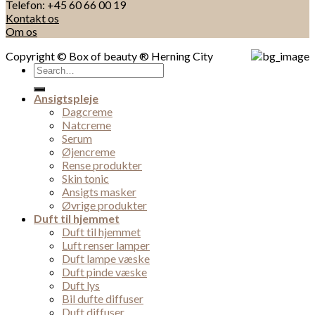
Telefon: +45 60 66 00 19
Kontakt os
Om os
Copyright © Box of beauty ® Herning City
Search
for:
Ansigtspleje
Dagcreme
Natcreme
Serum
Øjencreme
Rense produkter
Skin tonic
Ansigts masker
Øvrige produkter
Duft til hjemmet
Duft til hjemmet
Luft renser lamper
Duft lampe væske
Duft pinde væske
Duft lys
Bil dufte diffuser
Duft diffuser