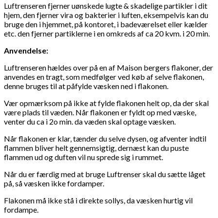
Luftrenseren fjerner uønskede lugte & skadelige partikler i dit
hjem, den fjerner vira og bakterier i luften, eksempelvis kan du
bruge den i hjemmet, på kontoret, i badeværelset eller kælder
etc. den fjerner partiklerne i en omkreds af ca 20 kvm. i 20 min.
Anvendelse:
Luftrenseren hældes over på en af Maison bergers flakoner, der
anvendes en tragt, som medfølger ved køb af selve flakonen,
denne bruges til at påfylde væsken ned i flakonen.
Vær opmærksom på ikke at fylde flakonen helt op, da der skal
være plads til væden. Når flakonen er fyldt op med væske,
venter du ca i 2o min. da væden skal optage væsken.
Når flakonen er klar, tænder du selve dysen, og afventer indtil
flammen bliver helt gennemsigtig, dernæst kan du puste
flammen ud og duften vil nu sprede sig i rummet.
Når du er færdig med at bruge Luftrenser skal du sætte låget
på, så væsken ikke fordamper.
Flakonen må ikke stå i direkte sollys, da væsken hurtig vil
fordampe.