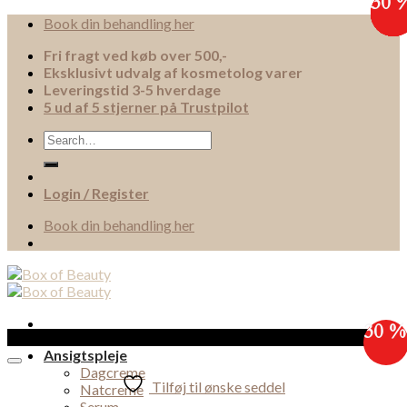
30 
30 
30 
30 
30 
30 
30 
30 
Skip
Book din behandling her
to
Fri fragt ved køb over 500,-
content
Eksklusivt udvalg af kosmetolog varer
Leveringstid 3-5 hverdage
5 ud af 5 stjerner på Trustpilot
Search
for:
Login / Register
Book din behandling her
30 %
Sale!
Ansigtspleje
Dagcreme
Tilføj til ønske seddel
Natcreme
Serum