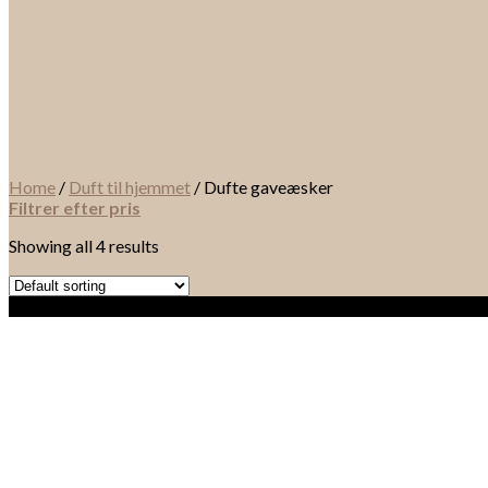
Home
/
Duft til hjemmet
/
Dufte gaveæsker
Filtrer efter pris
Showing all 4 results
Sale!