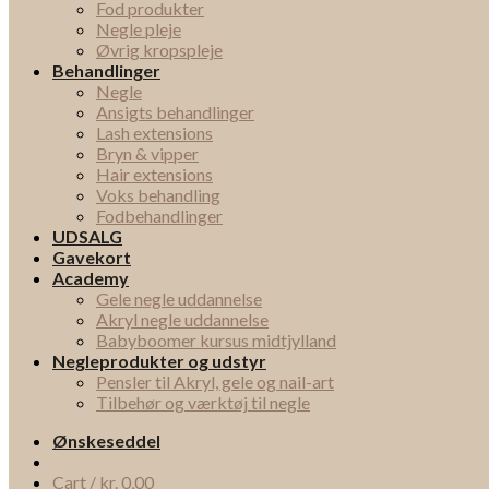
Fod produkter
Negle pleje
Øvrig kropspleje
Behandlinger
Negle
Ansigts behandlinger
Lash extensions
Bryn & vipper
Hair extensions
Voks behandling
Fodbehandlinger
UDSALG
Gavekort
Academy
Gele negle uddannelse
Akryl negle uddannelse
Babyboomer kursus midtjylland
Negleprodukter og udstyr
Pensler til Akryl, gele og nail-art
Tilbehør og værktøj til negle
Ønskeseddel
Cart /
kr.
0,00