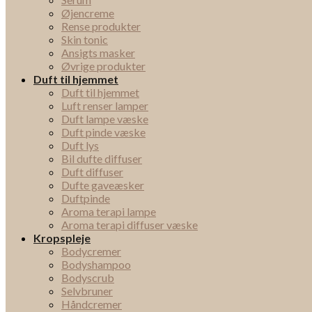
Øjencreme
Rense produkter
Skin tonic
Ansigts masker
Øvrige produkter
Duft til hjemmet
Duft til hjemmet
Luft renser lamper
Duft lampe væske
Duft pinde væske
Duft lys
Bil dufte diffuser
Duft diffuser
Dufte gaveæsker
Duftpinde
Aroma terapi lampe
Aroma terapi diffuser væske
Kropspleje
Bodycremer
Bodyshampoo
Bodyscrub
Selvbruner
Håndcremer