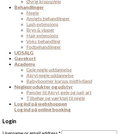
Øvrig kropspleje
Behandlinger
Negle
Ansigts behandlinger
Lash extensions
Bryn & vipper
Hair extensions
Voks behandling
Fodbehandlinger
UDSALG
Gavekort
Academy
Gele negle uddannelse
Akryl negle uddannelse
Babyboomer kursus midtjylland
Negleprodukter og udstyr
Pensler til Akryl, gele og nail-art
Tilbehør og værktøj til negle
Log ind på webshoppen
Log ind på online booking
Login
Username or email address
*