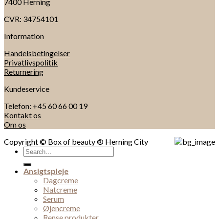
7400 Herning
CVR: 34754101
Information
Handelsbetingelser
Privatlivspolitik
Returnering
Kundeservice
Telefon: +45 60 66 00 19
Kontakt os
Om os
Copyright © Box of beauty ® Herning City
Search
for:
Ansigtspleje
Dagcreme
Natcreme
Serum
Øjencreme
Rense produkter