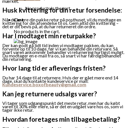
mærket.
No products in the cart.
Husk kvittering for din retur forsendelse:
Når du levere din pakke retur på posthuset, vil du modtage en
Cart
kvittering for din afsendelse til os. Gem altid din kvittering –
det er dit bevis på, at du har returneret din ordre.
No products in the cart.
Har I modtaget min returpakke?
Der kan godt gå lidt tid inden vi modtager pakken, du kan
forvente op til 10 dage, før vi kan behandle din returvare. Så
snart varen ankommer behandler vi returnering hurtigst muligt.
Du modtager en e-mail fra os, så snart vi har færdigbehandlet
din returnering.
Hvor lang tid er afleverings fristen?
Du har 14 dage til at returnere. Hvis der er gået mere end 14
dage, skal du kontakte kundeservice pr mail:
Kundeservice.boxofbeauty@gmail.com
Kan jeg returnere udsalgs varer?
Vi tager som udgangspunkt det meste retur, men har du købt
varen til 30% eller mere, så er det en udgået vare hos os, som vi
tager ikke retur.
Hvordan foretages min tilbagebetaling?