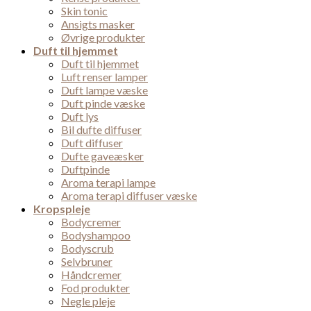
Skin tonic
Ansigts masker
Øvrige produkter
Duft til hjemmet
Duft til hjemmet
Luft renser lamper
Duft lampe væske
Duft pinde væske
Duft lys
Bil dufte diffuser
Duft diffuser
Dufte gaveæsker
Duftpinde
Aroma terapi lampe
Aroma terapi diffuser væske
Kropspleje
Bodycremer
Bodyshampoo
Bodyscrub
Selvbruner
Håndcremer
Fod produkter
Negle pleje