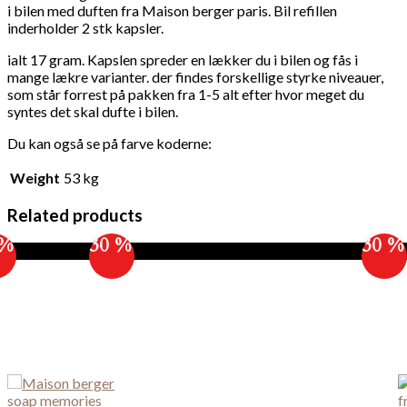
i bilen med duften fra Maison berger paris. Bil refillen
inderholder 2 stk kapsler.
ialt 17 gram. Kapslen spreder en lækker du i bilen og fås i
mange lækre varianter. der findes forskellige styrke niveauer,
som står forrest på pakken fra 1-5 alt efter hvor meget du
syntes det skal dufte i bilen.
Du kan også se på farve koderne:
Weight
53 kg
Related products
 %
30 %
30 %
Sale!
Sale!
S