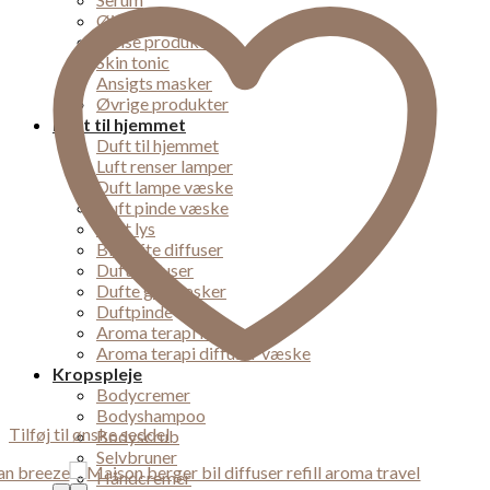
Øjencreme
Rense produkter
Skin tonic
Ansigts masker
Øvrige produkter
Duft til hjemmet
Duft til hjemmet
Luft renser lamper
Duft lampe væske
Duft pinde væske
Duft lys
Bil dufte diffuser
Duft diffuser
Dufte gaveæsker
Duftpinde
Aroma terapi lampe
Aroma terapi diffuser væske
Kropspleje
Bodycremer
Bodyshampoo
Tilføj til ønske seddel
Bodyscrub
Selvbruner
Håndcremer