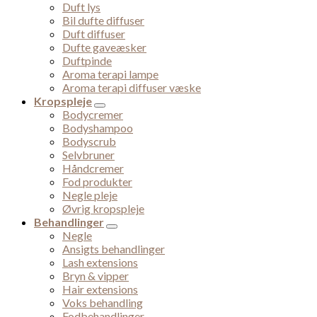
Duft lys
Bil dufte diffuser
Duft diffuser
Dufte gaveæsker
Duftpinde
Aroma terapi lampe
Aroma terapi diffuser væske
Kropspleje
Bodycremer
Bodyshampoo
Bodyscrub
Selvbruner
Håndcremer
Fod produkter
Negle pleje
Øvrig kropspleje
Behandlinger
Negle
Ansigts behandlinger
Lash extensions
Bryn & vipper
Hair extensions
Voks behandling
Fodbehandlinger