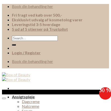
Skip
Book din behandling her
to
Fri fragt ved køb over 500,-
content
Eksklusivt udvalg af kosmetolog varer
Leveringstid 3-5 hverdage
5 ud af 5 stjerner på Trustpilot
Search
for:
Login / Register
Book din behandling her
30 %
Sale!
Ansigtspleje
Dagcreme
Natcreme
Serum