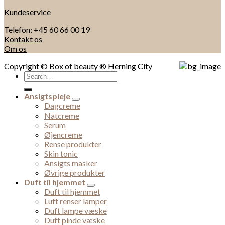
Kundeservice
Telefon: +45 60 66 00 19
Kontakt os
Om os
Copyright © Box of beauty ® Herning City
Search
for:
Ansigtspleje
Dagcreme
Natcreme
Serum
Øjencreme
Rense produkter
Skin tonic
Ansigts masker
Øvrige produkter
Duft til hjemmet
Duft til hjemmet
Luft renser lamper
Duft lampe væske
Duft pinde væske