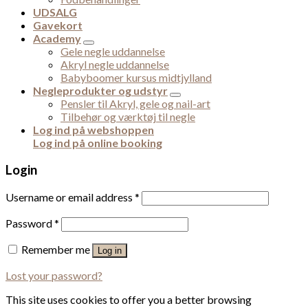
UDSALG
Gavekort
Academy
Gele negle uddannelse
Akryl negle uddannelse
Babyboomer kursus midtjylland
Negleprodukter og udstyr
Pensler til Akryl, gele og nail-art
Tilbehør og værktøj til negle
Log ind på webshoppen
Log ind på online booking
Login
Username or email address
*
Password
*
Remember me
Log in
Lost your password?
This site uses cookies to offer you a better browsing