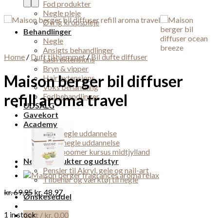
Fod produkter
Negle pleje
Øvrig kropspleje
Behandlinger
Negle
Ansigts behandlinger
Home
/
Duft til hjemmet
/
Bil dufte diffuser
Lash extensions
Bryn & vipper
Maison berger bil diffuser
Hair extensions
Voks behandling
refill aroma travel
Fodbehandlinger
UDSALG
Gavekort
Academy
Gele negle uddannelse
Akryl negle uddannelse
Babyboomer kursus midtjylland
Negleprodukter og udstyr
Pensler til Akryl, gele og nail-art
Tilbehør og værktøj til negle
kr.
69,95
kr.
48,97
Ønskeseddel
1 in stock
Cart /
kr.
0,00