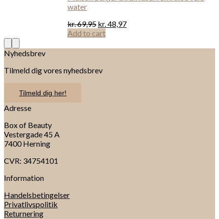
water
kr.
69,95
kr.
48,97
Add to cart
Nyhedsbrev
Tilmeld dig vores nyhedsbrev
Tilmeld dig her!
Adresse
Box of Beauty
Vestergade 45 A
7400 Herning
CVR: 34754101
Information
Handelsbetingelser
Privatlivspolitik
Returnering