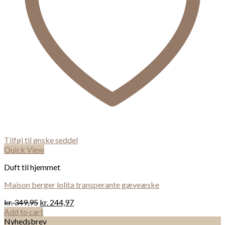
Tilføj til ønske seddel
Quick View
Duft til hjemmet
Maison berger lolita transperante gæveæske
kr.
349,95
kr.
244,97
Add to cart
Nyhedsbrev