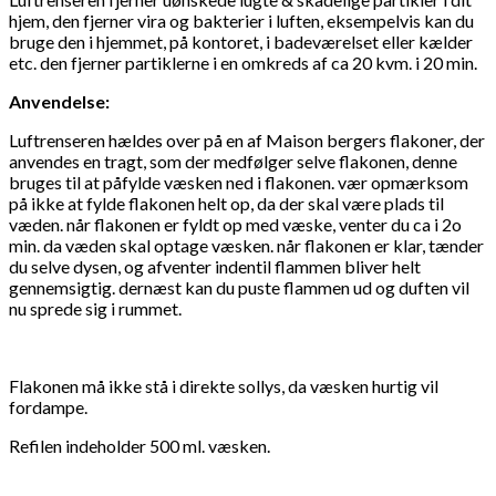
hjem, den fjerner vira og bakterier i luften, eksempelvis kan du
bruge den i hjemmet, på kontoret, i badeværelset eller kælder
etc. den fjerner partiklerne i en omkreds af ca 20 kvm. i 20 min.
Anvendelse:
Luftrenseren hældes over på en af Maison bergers flakoner, der
anvendes en tragt, som der medfølger selve flakonen, denne
bruges til at påfylde væsken ned i flakonen. vær opmærksom
på ikke at fylde flakonen helt op, da der skal være plads til
væden. når flakonen er fyldt op med væske, venter du ca i 2o
min. da væden skal optage væsken. når flakonen er klar, tænder
du selve dysen, og afventer indentil flammen bliver helt
gennemsigtig. dernæst kan du puste flammen ud og duften vil
nu sprede sig i rummet.
Flakonen må ikke stå i direkte sollys, da væsken hurtig vil
fordampe.
Refilen indeholder 500 ml. væsken.