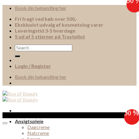
30 
30 
30 
30 
30 
30 
30 
30 
Skip
Book din behandling her
to
Fri fragt ved køb over 500,-
content
Eksklusivt udvalg af kosmetolog varer
Leveringstid 3-5 hverdage
5 ud af 5 stjerner på Trustpilot
Search
for:
Login / Register
Book din behandling her
30 %
Sale!
Ansigtspleje
Dagcreme
Natcreme
Serum