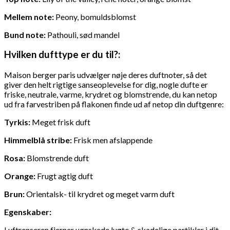
Mellem note:
Peony, bomuldsblomst
Bund note:
Pathouli, sød mandel
Hvilken dufttype er du til?:
Maison berger paris udvælger nøje deres duftnoter, så det
giver den helt rigtige sanseoplevelse for dig, nogle dufte er
friske, neutrale, varme, krydret og blomstrende, du kan netop
ud fra farvestriben på flakonen finde ud af netop din duftgenre:
Tyrkis:
Meget frisk duft
Himmelblå stribe:
Frisk men afslappende
Rosa:
Blomstrende duft
Orange:
Frugt agtig duft
Brun:
Orientalsk- til krydret og meget varm duft
Egenskaber:
Luftrenseren fjerner uønskede lugte & skadelige partikler i dit