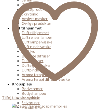
Øjencreme
Rense produkter
Skin tonic
Ansigts masker
Øvrige produkter
Duft til hjemmet
Duft til hjemmet
Luft renser lamper
Duft lampe væske
Duft pinde væske
Duft lys
Bil dufte diffuser
Duft diffuser
Dufte gaveæsker
Duftpinde
Aroma terapi lampe
Aroma terapi diffuser væske
Kropspleje
Bodycremer
Bodyshampoo
Tilføj til ønske seddel
Bodyscrub
Selvbruner
Håndcremer