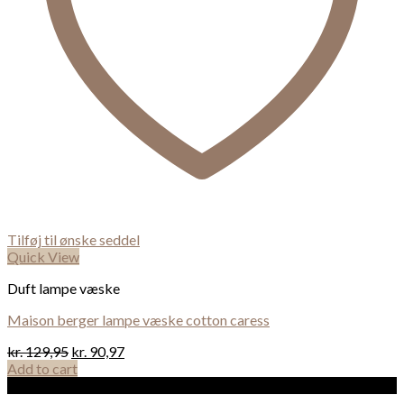
Tilføj til ønske seddel
Quick View
Duft lampe væske
Maison berger lampe væske cotton caress
kr.
129,95
kr.
90,97
Add to cart
Sale!