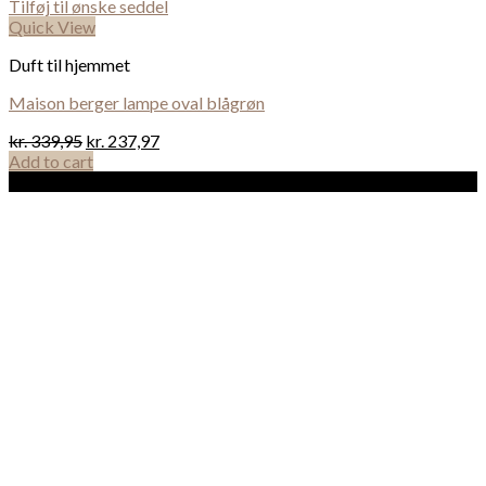
Tilføj til ønske seddel
Quick View
Duft til hjemmet
Maison berger lampe oval blågrøn
kr.
339,95
kr.
237,97
Add to cart
Sale!