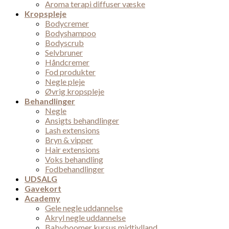
Aroma terapi diffuser væske
Kropspleje
Bodycremer
Bodyshampoo
Bodyscrub
Selvbruner
Håndcremer
Fod produkter
Negle pleje
Øvrig kropspleje
Behandlinger
Negle
Ansigts behandlinger
Lash extensions
Bryn & vipper
Hair extensions
Voks behandling
Fodbehandlinger
UDSALG
Gavekort
Academy
Gele negle uddannelse
Akryl negle uddannelse
Babyboomer kursus midtjylland