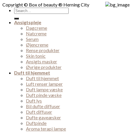
Copyright © Box of beauty ® Herning City
Search
for:
Ansigtspleje
Dagcreme
Natcreme
Serum
Øjencreme
Rense produkter
Skin tonic
Ansigts masker
Øvrige produkter
Duft til hjemmet
Duft til hjemmet
Luft renser lamper
Duft lampe væske
Duft pinde væske
Duft lys
Bil dufte diffuser
Duft diffuser
Dufte gaveæsker
Duftpinde
Aroma terapi lampe