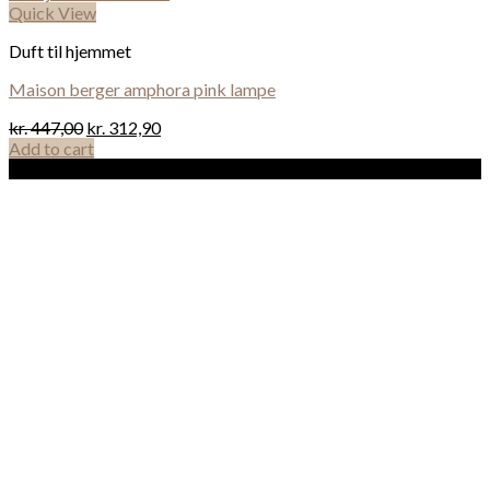
Quick View
Duft til hjemmet
Maison berger amphora pink lampe
kr.
447,00
kr.
312,90
Add to cart
Sale!