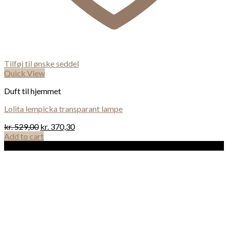
Tilføj til ønske seddel
Quick View
Duft til hjemmet
Lolita lempicka transparant lampe
kr.
529,00
kr.
370,30
Add to cart
Sale!