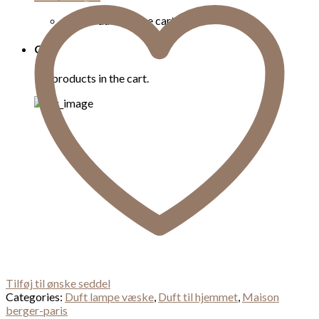
quantity
No products in the cart.
Cart
No products in the cart.
Tilføj til ønske seddel
Categories:
Duft lampe væske
,
Duft til hjemmet
,
Maison
berger-paris