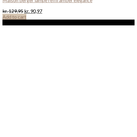
Maison berger lampe refill amber elegance
kr.
129,95
kr.
90,97
Add to cart
Sale!