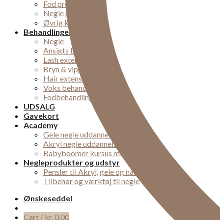
Fod produkter
Negle pleje
Øvrig kropspleje
Behandlinger
Negle
Ansigts behandlinger
Lash extensions
Bryn & vipper
Hair extensions
Voks behandling
Fodbehandlinger
UDSALG
Gavekort
Academy
Gele negle uddannelse
Akryl negle uddannelse
Babyboomer kursus midtjylland
Negleprodukter og udstyr
Pensler til Akryl, gele og nail-art
Tilbehør og værktøj til negle
Ønskeseddel
Cart /
kr.
0,00