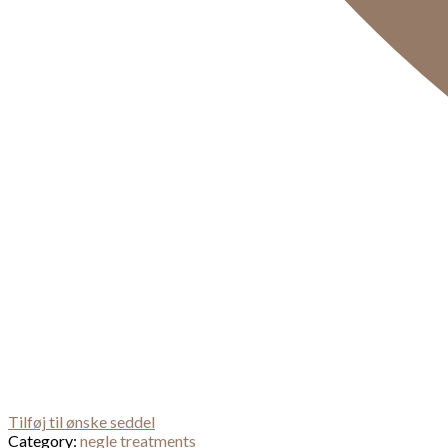
Tilføj til ønske seddel
Category:
negle treatments