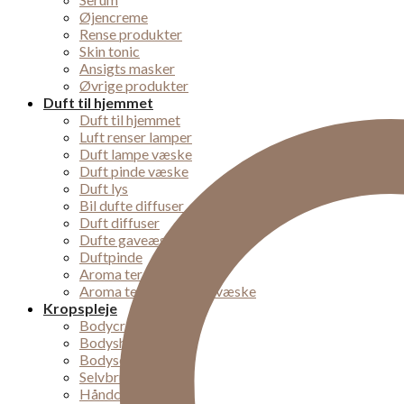
Øjencreme
Rense produkter
Skin tonic
Ansigts masker
Øvrige produkter
Duft til hjemmet
Duft til hjemmet
Luft renser lamper
Duft lampe væske
Duft pinde væske
Duft lys
Bil dufte diffuser
Duft diffuser
Dufte gaveæsker
Duftpinde
Aroma terapi lampe
Aroma terapi diffuser væske
Kropspleje
Bodycremer
Bodyshampoo
Bodyscrub
Selvbruner
Håndcremer