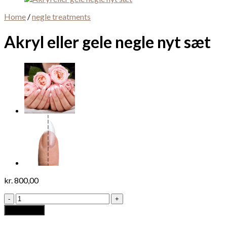
Home
/
negle treatments
Akryl eller gele negle nyt sæt
kr.
800,00
Akryl
eller
Add to cart
gele
negle