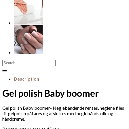
Search
for:
Description
Gel polish Baby boomer
Gel polish Baby boomer- Negleb
åndende renses, neglene files
til, gelpolish påføres og afsluttes med neglebånds olie og
hå
ndcreme.
Behandlingen varer ca.45 min.