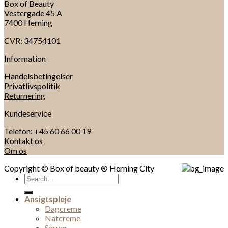
Box of Beauty
Vestergade 45 A
7400 Herning
CVR: 34754101
Information
Handelsbetingelser
Privatlivspolitik
Returnering
Kundeservice
Telefon: +45 60 66 00 19
Kontakt os
Om os
Copyright © Box of beauty ® Herning City
Search
for:
Ansigtspleje
Dagcreme
Natcreme
Serum