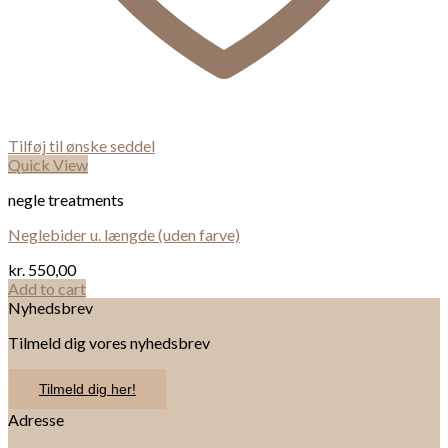
Tilføj til ønske seddel
Quick View
negle treatments
Neglebider u. længde (uden farve)
kr.
550,00
Add to cart
Nyhedsbrev
Tilmeld dig vores nyhedsbrev
Tilmeld dig her!
Adresse