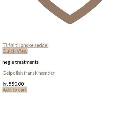
Tilføj til ønske seddel
Quick View
negle treatments
Gelpolish fransk hænder
kr.
550,00
Add to cart