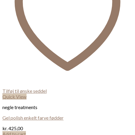
Tilføj til ønske seddel
Quick View
negle treatments
Gel polish enkelt farve fødder
kr.
425,00
Add to cart