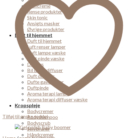
Øjencreme
Rense produkter
Skin tonic
Ansigts masker
Øvrige produkter
Duft til hjemmet
Duft til hjemmet
Luft renser lamper
Duft lampe væske
Duft pinde væske
Duft lys
Bil dufte diffuser
Duft diffuser
Dufte gaveæsker
Duftpinde
Aroma terapi lampe
Aroma terapi diffuser væske
Kropspleje
Bodycremer
Tilføj til ønske seddel
Bodyshampoo
Bodyscrub
Selvbruner
Håndcremer
Home
/
negle treatments