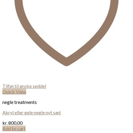
Tilføj til ønske seddel
Quick View
negle treatments
Akryl eller gele negle nyt sæt
kr.
800,00
Add to cart