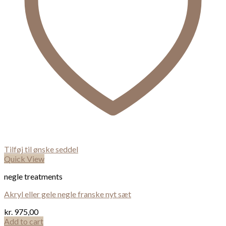
Tilføj til ønske seddel
Quick View
negle treatments
Akryl eller gele negle franske nyt sæt
kr.
975,00
Add to cart