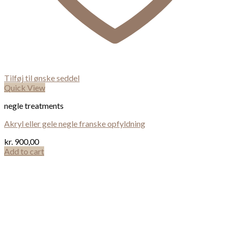
Tilføj til ønske seddel
Quick View
negle treatments
Akryl eller gele negle franske opfyldning
kr.
900,00
Add to cart