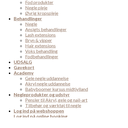
Fod produkter
Negle pleje
Øvrig kropspleje
Behandlinger
Negle
Ansigts behandlinger
Lash extensions
Bryn & vipper
Hair extensions
Voks behandling
Fodbehandlinger
UDSALG
Gavekort
Academy
Gele negle uddannelse
Akryl negle uddannelse
Babyboomer kursus midtjylland
Negleprodukter og udstyr
Pensler til Akryl, gele og nail-art
Tilbehør og værktøj til negle
Log ind på webshoppen
Log ind på online booking
Login