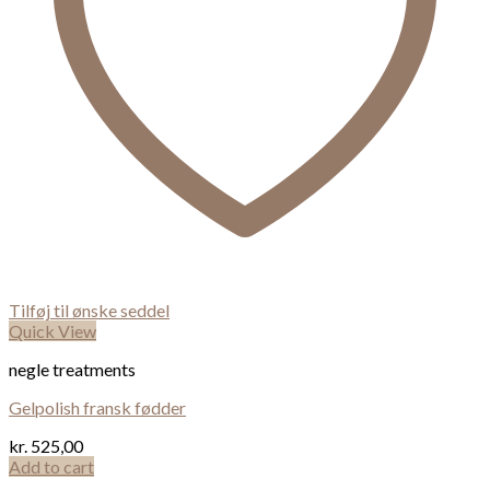
Tilføj til ønske seddel
Quick View
negle treatments
Gelpolish fransk fødder
kr.
525,00
Add to cart