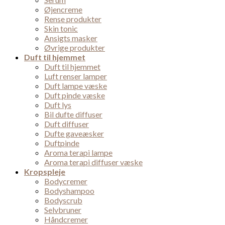
Øjencreme
Rense produkter
Skin tonic
Ansigts masker
Øvrige produkter
Duft til hjemmet
Duft til hjemmet
Luft renser lamper
Duft lampe væske
Duft pinde væske
Duft lys
Bil dufte diffuser
Duft diffuser
Dufte gaveæsker
Duftpinde
Aroma terapi lampe
Aroma terapi diffuser væske
Kropspleje
Bodycremer
Bodyshampoo
Bodyscrub
Selvbruner
Håndcremer