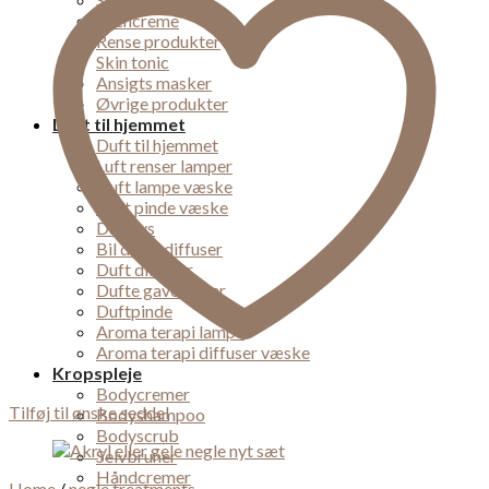
Øjencreme
Rense produkter
Skin tonic
Ansigts masker
Øvrige produkter
Duft til hjemmet
Duft til hjemmet
Luft renser lamper
Duft lampe væske
Duft pinde væske
Duft lys
Bil dufte diffuser
Duft diffuser
Dufte gaveæsker
Duftpinde
Aroma terapi lampe
Aroma terapi diffuser væske
Kropspleje
Bodycremer
Tilføj til ønske seddel
Bodyshampoo
Bodyscrub
Selvbruner
Håndcremer
Home
/
negle treatments