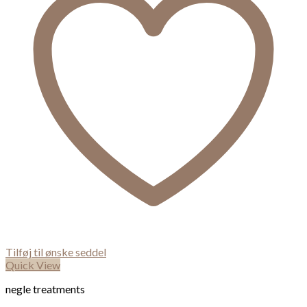
Tilføj til ønske seddel
Quick View
negle treatments