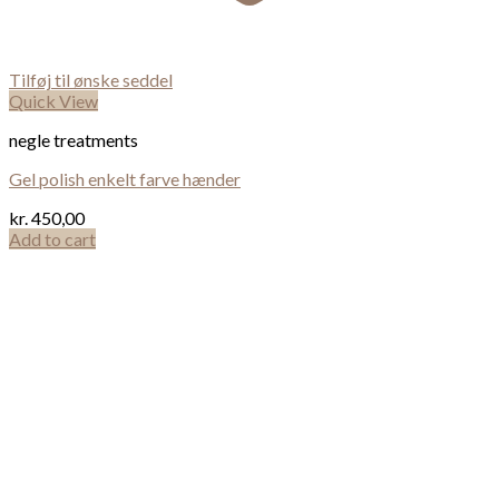
Tilføj til ønske seddel
Quick View
negle treatments
Gel polish enkelt farve hænder
kr.
450,00
Add to cart