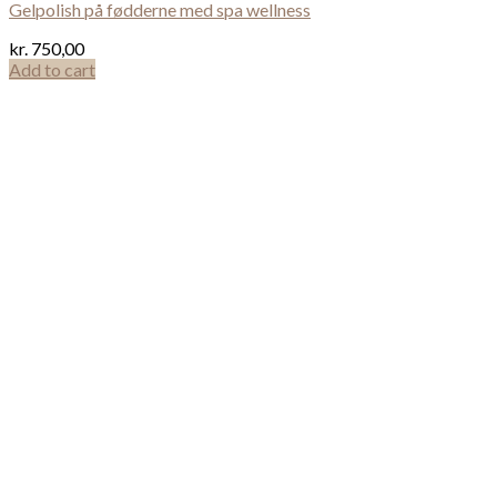
Gelpolish på fødderne med spa wellness
kr.
750,00
Add to cart