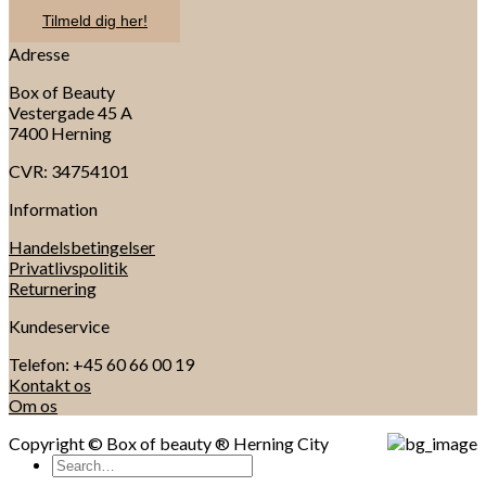
Tilmeld dig her!
Adresse
Box of Beauty
Vestergade 45 A
7400 Herning
CVR: 34754101
Information
Handelsbetingelser
Privatlivspolitik
Returnering
Kundeservice
Telefon: +45 60 66 00 19
Kontakt os
Om os
Copyright © Box of beauty ® Herning City
Search
for: