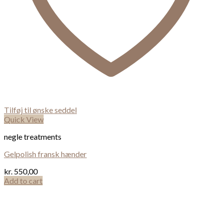
Tilføj til ønske seddel
Quick View
negle treatments
Gelpolish fransk hænder
kr.
550,00
Add to cart