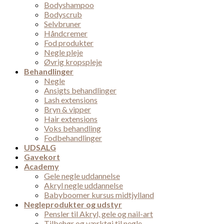
Bodyshampoo
Bodyscrub
Selvbruner
Håndcremer
Fod produkter
Negle pleje
Øvrig kropspleje
Behandlinger
Negle
Ansigts behandlinger
Lash extensions
Bryn & vipper
Hair extensions
Voks behandling
Fodbehandlinger
UDSALG
Gavekort
Academy
Gele negle uddannelse
Akryl negle uddannelse
Babyboomer kursus midtjylland
Negleprodukter og udstyr
Pensler til Akryl, gele og nail-art
Tilbehør og værktøj til negle