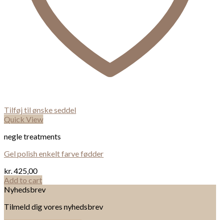
Tilføj til ønske seddel
Quick View
negle treatments
Gel polish enkelt farve fødder
kr.
425,00
Add to cart
Nyhedsbrev
Tilmeld dig vores nyhedsbrev