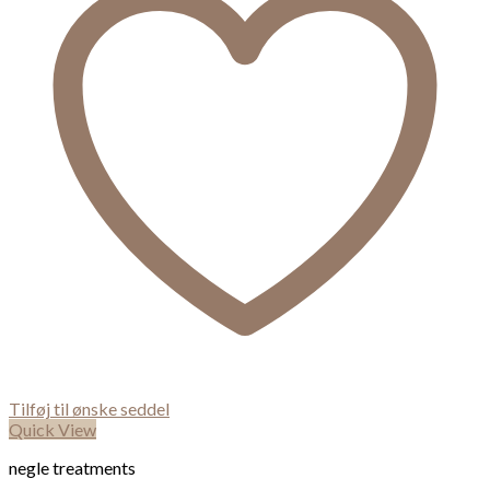
Tilføj til ønske seddel
Quick View
negle treatments