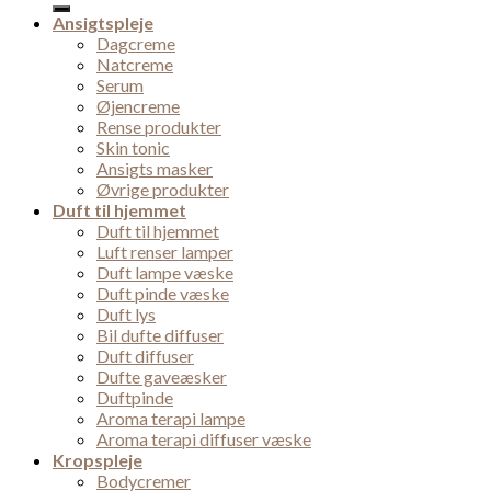
Ansigtspleje
Dagcreme
Natcreme
Serum
Øjencreme
Rense produkter
Skin tonic
Ansigts masker
Øvrige produkter
Duft til hjemmet
Duft til hjemmet
Luft renser lamper
Duft lampe væske
Duft pinde væske
Duft lys
Bil dufte diffuser
Duft diffuser
Dufte gaveæsker
Duftpinde
Aroma terapi lampe
Aroma terapi diffuser væske
Kropspleje
Bodycremer