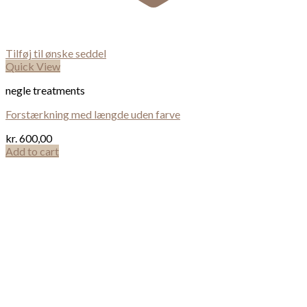
Tilføj til ønske seddel
Quick View
negle treatments
Forstærkning med længde uden farve
kr.
600,00
Add to cart