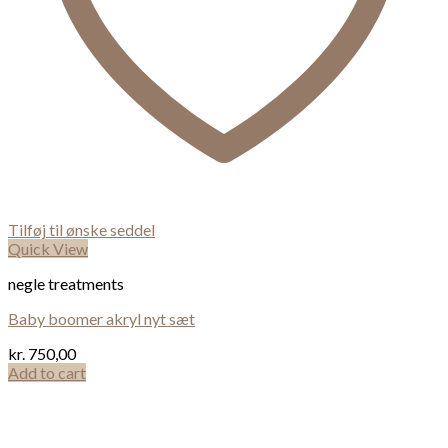
Tilføj til ønske seddel
Quick View
negle treatments
Baby boomer akryl nyt sæt
kr.
750,00
Add to cart