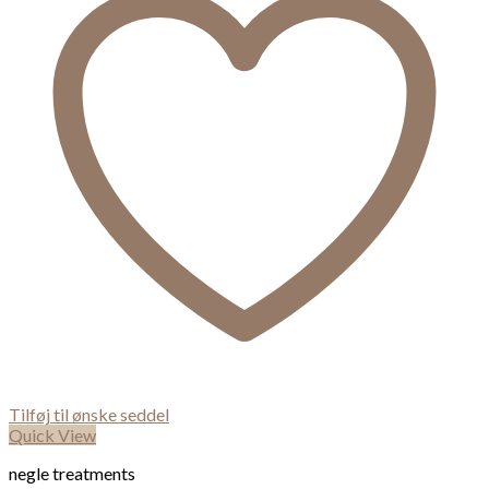
Tilføj til ønske seddel
Quick View
negle treatments