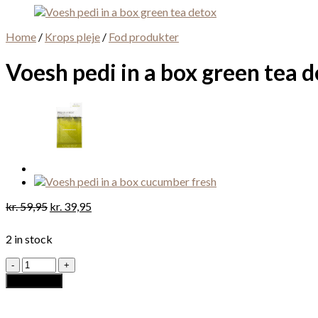
Home
/
Krops pleje
/
Fod produkter
Voesh pedi in a box green tea 
Original
Current
kr.
59,95
kr.
39,95
price
price
was:
is:
2 in stock
kr. 59,95.
kr. 39,95.
Voesh
pedi
Add to cart
in
a
box