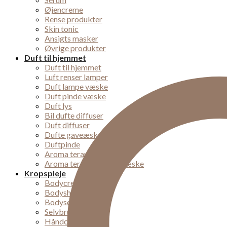
Øjencreme
Rense produkter
Skin tonic
Ansigts masker
Øvrige produkter
Duft til hjemmet
Duft til hjemmet
Luft renser lamper
Duft lampe væske
Duft pinde væske
Duft lys
Bil dufte diffuser
Duft diffuser
Dufte gaveæsker
Duftpinde
Aroma terapi lampe
Aroma terapi diffuser væske
Kropspleje
Bodycremer
Bodyshampoo
Bodyscrub
Selvbruner
Håndcremer