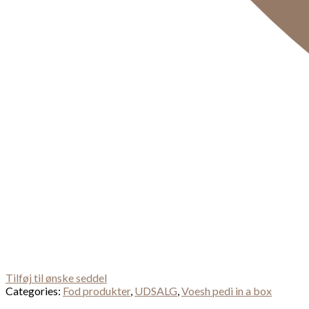
Tilføj til ønske seddel
Categories:
Fod produkter
,
UDSALG
,
Voesh pedi in a box