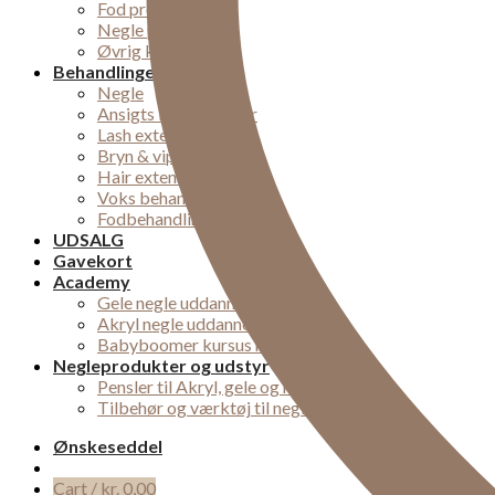
Fod produkter
Negle pleje
Øvrig kropspleje
Behandlinger
Negle
Ansigts behandlinger
Lash extensions
Bryn & vipper
Hair extensions
Voks behandling
Fodbehandlinger
UDSALG
Gavekort
Academy
Gele negle uddannelse
Akryl negle uddannelse
Babyboomer kursus midtjylland
Negleprodukter og udstyr
Pensler til Akryl, gele og nail-art
Tilbehør og værktøj til negle
Ønskeseddel
Cart /
kr.
0,00