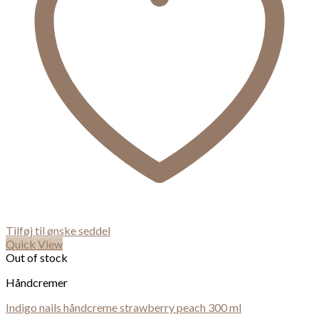
Tilføj til ønske seddel
Quick View
Out of stock
Håndcremer
Indigo nails håndcreme strawberry peach 300 ml