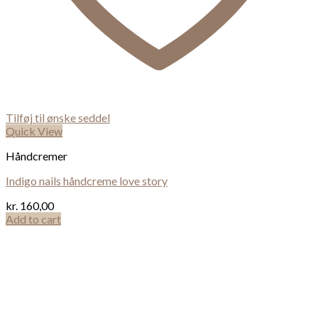
Tilføj til ønske seddel
Quick View
Håndcremer
Indigo nails håndcreme love story
kr.
160,00
Add to cart