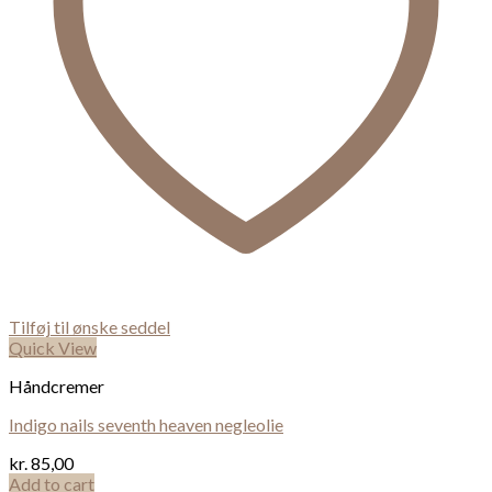
Tilføj til ønske seddel
Quick View
Håndcremer
Indigo nails seventh heaven negleolie
kr.
85,00
Add to cart