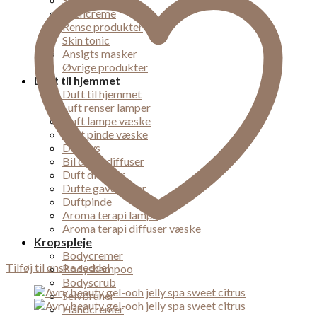
Øjencreme
Rense produkter
Skin tonic
Ansigts masker
Øvrige produkter
Duft til hjemmet
Duft til hjemmet
Luft renser lamper
Duft lampe væske
Duft pinde væske
Duft lys
Bil dufte diffuser
Duft diffuser
Dufte gaveæsker
Duftpinde
Aroma terapi lampe
Aroma terapi diffuser væske
Kropspleje
Bodycremer
Tilføj til ønske seddel
Bodyshampoo
Bodyscrub
Selvbruner
Håndcremer