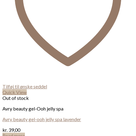
Tilføj til ønske seddel
Quick View
Out of stock
Avry beauty gel-Ooh jelly spa
Avry beauty gel-ooh jelly spa lavender
kr.
39,00
Read more