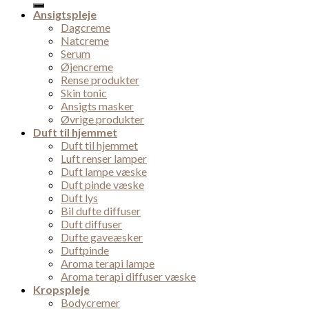
Ansigtspleje
Dagcreme
Natcreme
Serum
Øjencreme
Rense produkter
Skin tonic
Ansigts masker
Øvrige produkter
Duft til hjemmet
Duft til hjemmet
Luft renser lamper
Duft lampe væske
Duft pinde væske
Duft lys
Bil dufte diffuser
Duft diffuser
Dufte gaveæsker
Duftpinde
Aroma terapi lampe
Aroma terapi diffuser væske
Kropspleje
Bodycremer