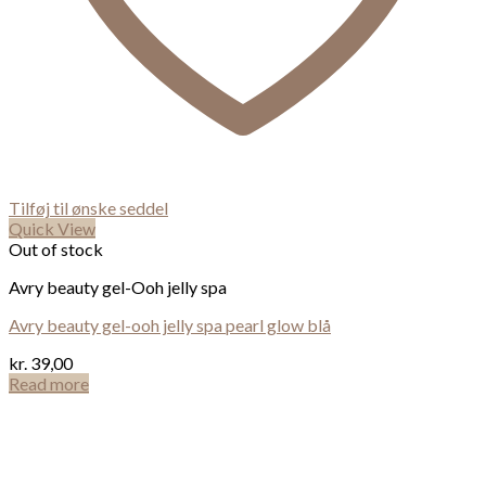
Tilføj til ønske seddel
Quick View
Out of stock
Avry beauty gel-Ooh jelly spa
Avry beauty gel-ooh jelly spa pearl glow blå
kr.
39,00
Read more