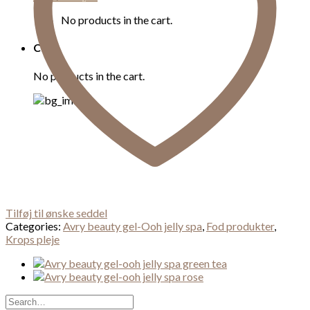
No products in the cart.
Cart
No products in the cart.
Tilføj til ønske seddel
Categories:
Avry beauty gel-Ooh jelly spa
,
Fod produkter
,
Krops pleje
Search