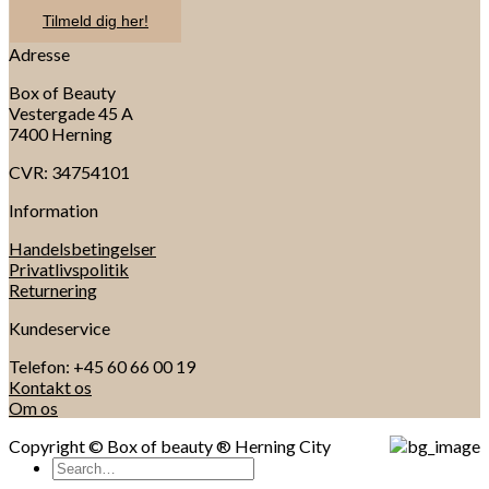
Tilmeld dig her!
Adresse
Box of Beauty
Vestergade 45 A
7400 Herning
CVR: 34754101
Information
Handelsbetingelser
Privatlivspolitik
Returnering
Kundeservice
Telefon: +45 60 66 00 19
Kontakt os
Om os
Copyright © Box of beauty ® Herning City
Search
for: