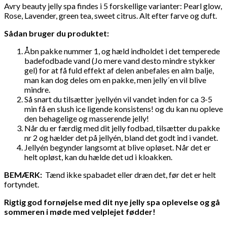
Avry beauty jelly spa findes i 5 forskellige varianter: Pearl glow,
Rose, Lavender, green tea, sweet citrus. Alt efter farve og duft.
Sådan bruger du produktet:
Åbn pakke nummer 1, og hæld indholdet i det temperede
badefodbade vand (Jo mere vand desto mindre stykker
gel) for at få fuld effekt af delen anbefales en alm balje,
man kan dog deles om en pakke, men jelly´en vil blive
mindre.
Så snart du tilsætter jyellyén vil vandet inden for ca 3-5
min få en slush ice ligende konsistens! og du kan nu opleve
den behagelige og masserende jelly!
Når du er færdig med dit jelly fodbad, tilsætter du pakke
nr 2 og hælder det på jellyén, bland det godt ind i vandet.
Jellyén begynder langsomt at blive opløset. Når det er
helt opløst, kan du hælde det ud i kloakken.
BEMÆRK:
Tænd ikke spabadet eller dræn det, før det er helt
fortyndet.
Rigtig god fornøjelse med dit nye jelly spa oplevelse og gå
sommeren i møde med velplejet fødder!