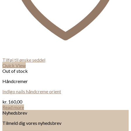
Tilføj til ønske seddel
Quick View
Out of stock
Håndcremer
Indigo nails håndcreme orient
kr.
160,00
Read more
Nyhedsbrev
Tilmeld dig vores nyhedsbrev