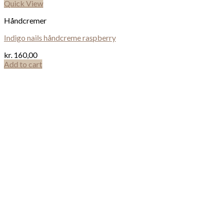
Quick View
Håndcremer
Indigo nails håndcreme raspberry
kr.
160,00
Add to cart