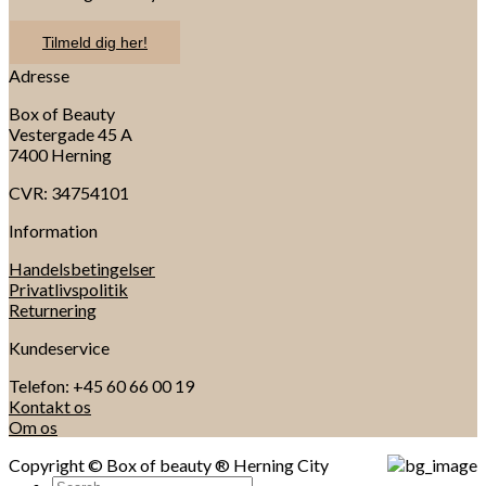
Tilmeld dig her!
Adresse
Box of Beauty
Vestergade 45 A
7400 Herning
CVR: 34754101
Information
Handelsbetingelser
Privatlivspolitik
Returnering
Kundeservice
Telefon: +45 60 66 00 19
Kontakt os
Om os
Copyright © Box of beauty ® Herning City
Search