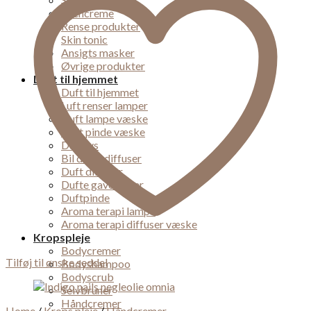
Øjencreme
Rense produkter
Skin tonic
Ansigts masker
Øvrige produkter
Duft til hjemmet
Duft til hjemmet
Luft renser lamper
Duft lampe væske
Duft pinde væske
Duft lys
Bil dufte diffuser
Duft diffuser
Dufte gaveæsker
Duftpinde
Aroma terapi lampe
Aroma terapi diffuser væske
Kropspleje
Bodycremer
Tilføj til ønske seddel
Bodyshampoo
Bodyscrub
Selvbruner
Håndcremer
Home
/
Krops pleje
/
Håndcremer