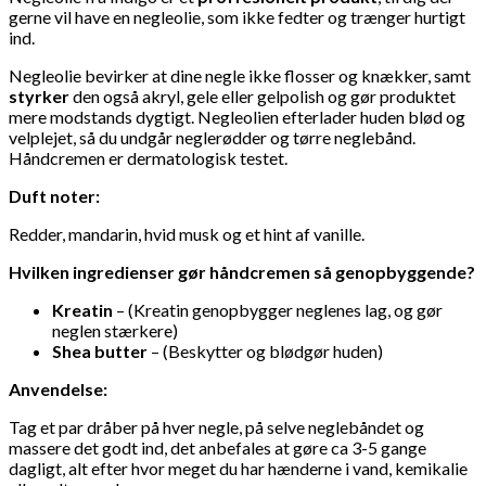
gerne vil have en negleolie, som ikke fedter og trænger hurtigt
ind.
Negleolie bevirker at dine negle ikke flosser og knækker, samt
styrker
den også akryl, gele eller gelpolish og gør produktet
mere modstands dygtigt. Negleolien efterlader huden blød og
velplejet, så du undgår neglerødder og tørre neglebånd.
Håndcremen er dermatologisk testet.
Duft noter:
Redder, mandarin, hvid musk og et hint af vanille.
Hvilken ingredienser gør håndcremen så genopbyggende?
Kreatin
– (Kreatin genopbygger neglenes lag, og gør
neglen stærkere)
Shea butter
– (Beskytter og blødgør huden)
Anvendelse:
Tag et par dråber på hver negle, på selve neglebåndet og
massere det godt ind, det anbefales at gøre ca 3-5 gange
dagligt, alt efter hvor meget du har hænderne i vand, kemikalie