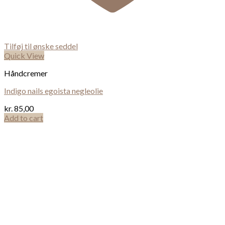
Tilføj til ønske seddel
Quick View
Håndcremer
Indigo nails egoista negleolie
kr.
85,00
Add to cart