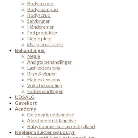
Bodycremer
Bodyshampoo
Bodyscrub
Selvbruner
Håndcremer
Fod produkter
Negle pleje
Øvrig kropspleje
Behandlinger
Negle
Ansigts behandlinger
Lash extensions
Bryn & vipper
Hair extensions
Voks behandling
Fodbehandlinger
UDSALG
Gavekort
Academy
Gele negle uddannelse
Akryl negle uddannelse
Babyboomer kursus midtjylland
Negleprodukter og udstyr
Pensler til Akryl, gele og nail-art