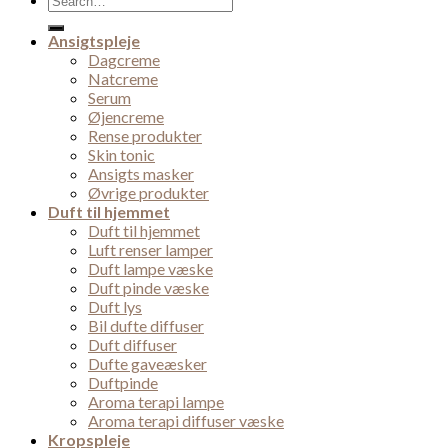
for:
Ansigtspleje
Dagcreme
Natcreme
Serum
Øjencreme
Rense produkter
Skin tonic
Ansigts masker
Øvrige produkter
Duft til hjemmet
Duft til hjemmet
Luft renser lamper
Duft lampe væske
Duft pinde væske
Duft lys
Bil dufte diffuser
Duft diffuser
Dufte gaveæsker
Duftpinde
Aroma terapi lampe
Aroma terapi diffuser væske
Kropspleje