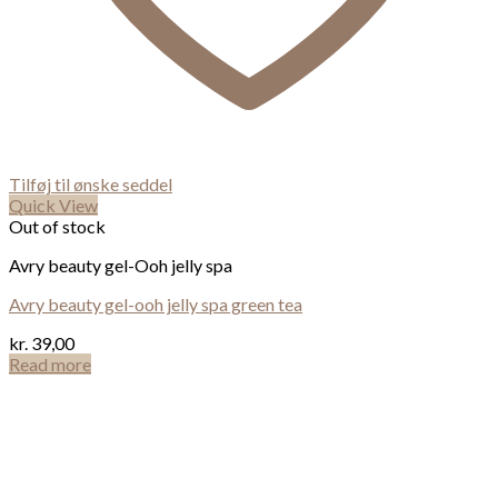
Tilføj til ønske seddel
Quick View
Out of stock
Avry beauty gel-Ooh jelly spa
Avry beauty gel-ooh jelly spa green tea
kr.
39,00
Read more