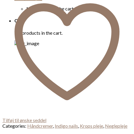
No products in the cart.
Cart
No products in the cart.
Tilføj til ønske seddel
Categories:
Håndcremer
,
Indigo nails
,
Krops pleje
,
Neglepleje