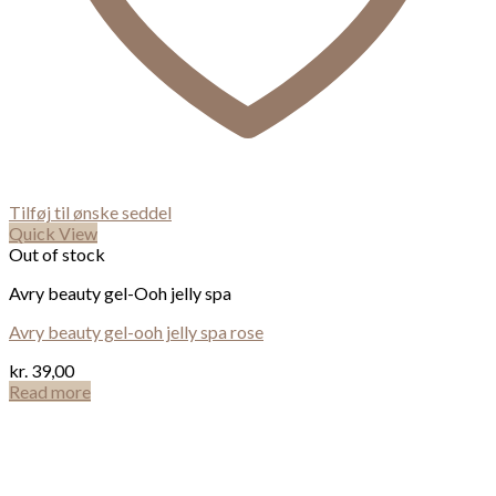
Tilføj til ønske seddel
Quick View
Out of stock
Avry beauty gel-Ooh jelly spa
Avry beauty gel-ooh jelly spa rose
kr.
39,00
Read more