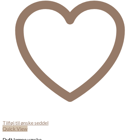
Tilføj til ønske seddel
Quick View
Duft lampe væske