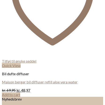
Tilføj til ønske seddel
Quick View
Bil dufte diffuser
Maison berger bil diffuser refill aloe vera water
kr.
69,95
kr.
48,97
Add to cart
Nyhedsbrev