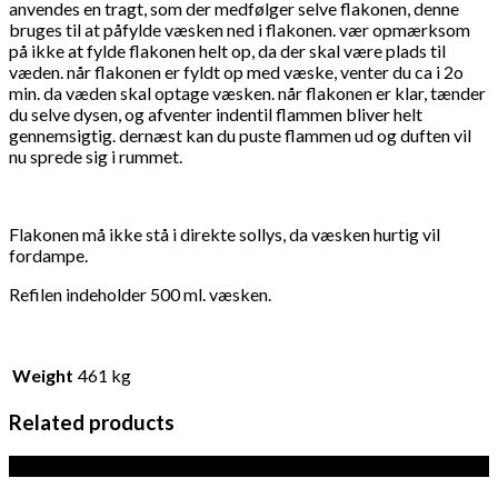
anvendes en tragt, som der medfølger selve flakonen, denne
bruges til at påfylde væsken ned i flakonen. vær opmærksom
på ikke at fylde flakonen helt op, da der skal være plads til
væden. når flakonen er fyldt op med væske, venter du ca i 2o
min. da væden skal optage væsken. når flakonen er klar, tænder
du selve dysen, og afventer indentil flammen bliver helt
gennemsigtig. dernæst kan du puste flammen ud og duften vil
nu sprede sig i rummet.
Flakonen må ikke stå i direkte sollys, da væsken hurtig vil
fordampe.
Refilen indeholder 500 ml. væsken.
Weight
461 kg
Related products
Sale!