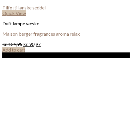
Tilføj til ønske seddel
Quick View
Duft lampe væske
Maison berger fragrances aroma relax
kr.
129,95
kr.
90,97
Add to cart
Sale!