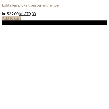
Lolita lempicka transparant lampe
kr.
529,00
kr.
370,30
Add to cart
Sale!