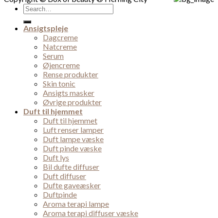
Search
for:
Ansigtspleje
Dagcreme
Natcreme
Serum
Øjencreme
Rense produkter
Skin tonic
Ansigts masker
Øvrige produkter
Duft til hjemmet
Duft til hjemmet
Luft renser lamper
Duft lampe væske
Duft pinde væske
Duft lys
Bil dufte diffuser
Duft diffuser
Dufte gaveæsker
Duftpinde
Aroma terapi lampe
Aroma terapi diffuser væske