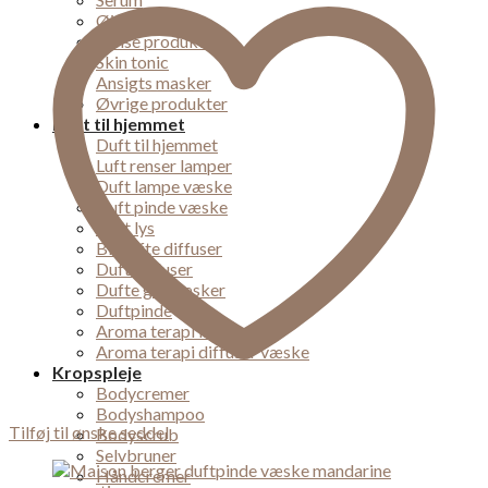
Øjencreme
Rense produkter
Skin tonic
Ansigts masker
Øvrige produkter
Duft til hjemmet
Duft til hjemmet
Luft renser lamper
Duft lampe væske
Duft pinde væske
Duft lys
Bil dufte diffuser
Duft diffuser
Dufte gaveæsker
Duftpinde
Aroma terapi lampe
Aroma terapi diffuser væske
Kropspleje
Bodycremer
Bodyshampoo
Tilføj til ønske seddel
Bodyscrub
Selvbruner
Håndcremer