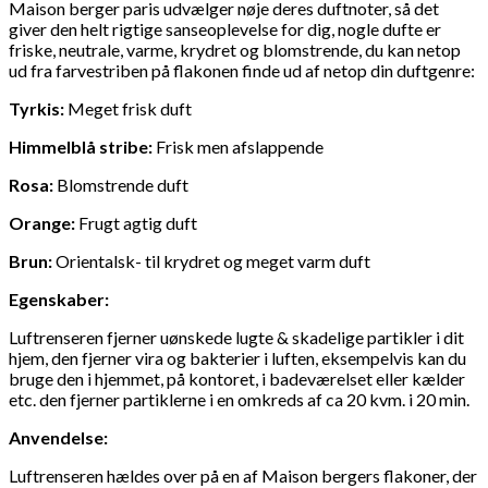
Maison berger paris udvælger nøje deres duftnoter, så det
giver den helt rigtige sanseoplevelse for dig, nogle dufte er
friske, neutrale, varme, krydret og blomstrende, du kan netop
ud fra farvestriben på flakonen finde ud af netop din duftgenre:
Tyrkis:
Meget frisk duft
Himmelblå stribe:
Frisk men afslappende
Rosa:
Blomstrende duft
Orange:
Frugt agtig duft
Brun:
Orientalsk- til krydret og meget varm duft
Egenskaber:
Luftrenseren fjerner uønskede lugte & skadelige partikler i dit
hjem, den fjerner vira og bakterier i luften, eksempelvis kan du
bruge den i hjemmet, på kontoret, i badeværelset eller kælder
etc. den fjerner partiklerne i en omkreds af ca 20 kvm. i 20 min.
Anvendelse:
Luftrenseren hældes over på en af Maison bergers flakoner, der