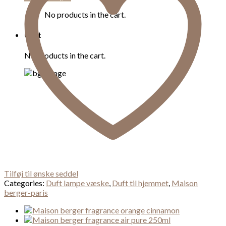
No products in the cart.
Cart
No products in the cart.
Tilføj til ønske seddel
Categories:
Duft lampe væske
,
Duft til hjemmet
,
Maison
berger-paris