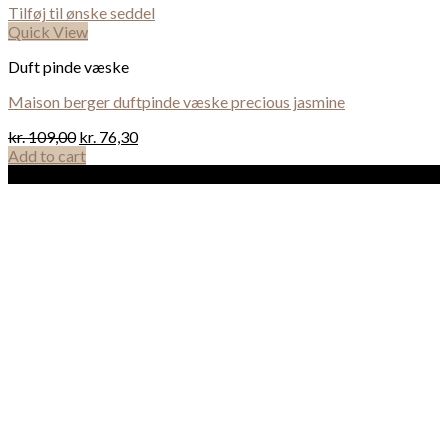
Tilføj til ønske seddel
Quick View
Duft pinde væske
Maison berger duftpinde væske precious jasmine
kr.
109,00
kr.
76,30
Add to cart
Sale!