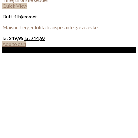
Quick View
Duft til hjemmet
Maison berger lolita transperante gæveæske
kr.
349,95
kr.
244,97
Add to cart
Sale!