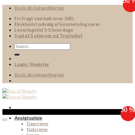
30 
30 
30 
30 
30 
30 
30 
30 
Skip
Book din behandling her
to
Fri fragt ved køb over 500,-
content
Eksklusivt udvalg af kosmetolog varer
Leveringstid 3-5 hverdage
5 ud af 5 stjerner på Trustpilot
Search
for:
Login / Register
Book din behandling her
30 %
Sale!
Ansigtspleje
Dagcreme
Natcreme
Serum