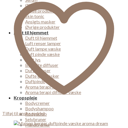
Øjencreme
Rense produkter
Skin tonic
Ansigts masker
Øvrige produkter
Duft til hjemmet
Duft til hjemmet
Luft renser lamper
Duft lampe væske
Duft pinde væske
Duft lys
Bil dufte diffuser
Duft diffuser
Dufte gaveæsker
Duftpinde
Aroma terapi lampe
Aroma terapi diffuser væske
Kropspleje
Bodycremer
Bodyshampoo
Tilføj til ønske seddel
Bodyscrub
Selvbruner
Håndcremer