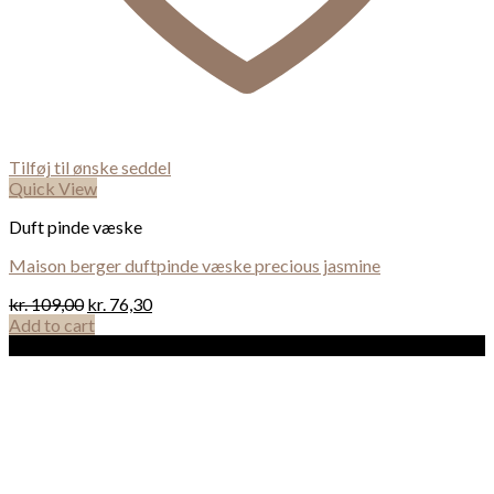
Tilføj til ønske seddel
Quick View
Duft pinde væske
Maison berger duftpinde væske precious jasmine
kr.
109,00
kr.
76,30
Add to cart
Sale!