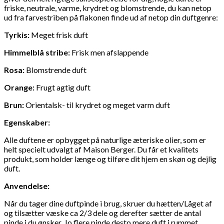
friske, neutrale, varme, krydret og blomstrende, du kan netop
ud fra farvestriben på flakonen finde ud af netop din duftgenre:
Tyrkis:
Meget frisk duft
Himmelblå stribe:
Frisk men afslappende
Rosa:
Blomstrende duft
Orange:
Frugt agtig duft
Brun:
Orientalsk- til krydret og meget varm duft
Egenskaber:
Alle duftene er opbygget på naturlige æteriske olier, som er
helt specielt udvalgt af Maison Berger. Du får et kvalitets
produkt, som holder længe og tilføre dit hjem en skøn og dejlig
duft.
Anvendelse:
Når du tager dine duftpinde i brug, skruer du hætten/Låget af
og tilsætter væske ca 2/3 dele og derefter sætter de antal
pinde i du ønsker. Jo flere pinde desto mere duft i rummet.