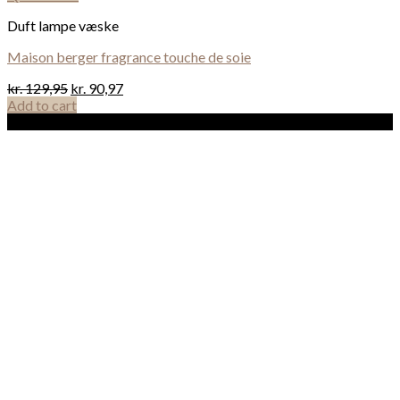
Duft lampe væske
Maison berger fragrance touche de soie
kr.
129,95
kr.
90,97
Add to cart
Sale!