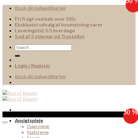
30 
30 
30 
30 
30 
30 
30 
30 
Skip
Book din behandling her
to
Fri fragt ved køb over 500,-
content
Eksklusivt udvalg af kosmetolog varer
Leveringstid 3-5 hverdage
5 ud af 5 stjerner på Trustpilot
Search
for:
Login / Register
Book din behandling her
30 %
Sale!
Ansigtspleje
Dagcreme
Natcreme
Serum