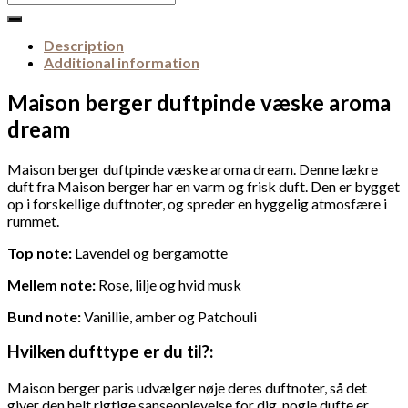
for:
Description
Additional information
Maison berger duftpinde væske aroma
dream
Maison berger duftpinde væske aroma dream. Denne lækre
duft fra Maison berger har en varm og frisk duft. Den er bygget
op i forskellige duftnoter, og spreder en hyggelig atmosfære i
rummet.
Top note:
Lavendel og bergamotte
Mellem note:
Rose, lilje og hvid musk
Bund note:
Vanillie, amber og Patchouli
Hvilken dufttype er du til?:
Maison berger paris udvælger nøje deres duftnoter, så det
giver den helt rigtige sanseoplevelse for dig, nogle dufte er