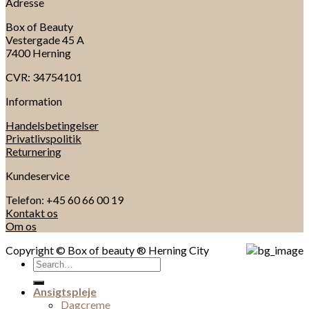
Adresse
Box of Beauty
Vestergade 45 A
7400 Herning
CVR: 34754101
Information
Handelsbetingelser
Privatlivspolitik
Returnering
Kundeservice
Telefon: +45 60 66 00 19
Kontakt os
Om os
Copyright © Box of beauty ® Herning City
Search
for:
Ansigtspleje
Dagcreme