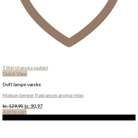
Tilføj til ønske seddel
Quick View
Duft lampe væske
Maison berger fragrances aroma relax
kr.
129,95
kr.
90,97
Add to cart
Sale!