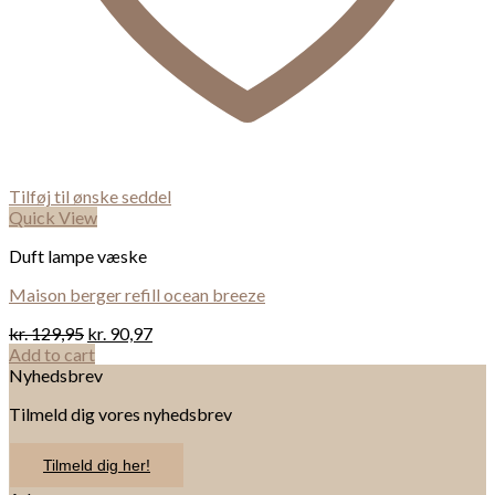
Tilføj til ønske seddel
Quick View
Duft lampe væske
Maison berger refill ocean breeze
kr.
129,95
kr.
90,97
Add to cart
Nyhedsbrev
Tilmeld dig vores nyhedsbrev
Tilmeld dig her!