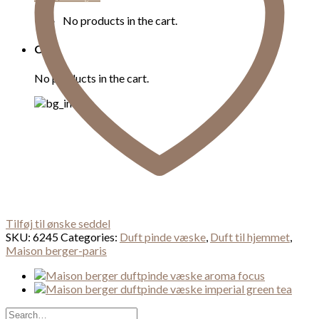
No products in the cart.
Cart
No products in the cart.
Tilføj til ønske seddel
SKU:
6245
Categories:
Duft pinde væske
,
Duft til hjemmet
,
Maison berger-paris
Search