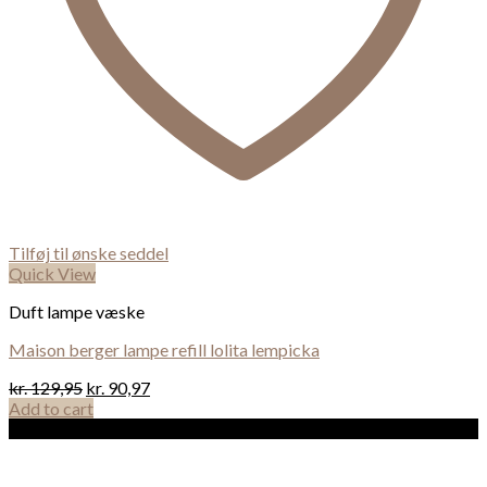
Tilføj til ønske seddel
Quick View
Duft lampe væske
Maison berger lampe refill lolita lempicka
kr.
129,95
kr.
90,97
Add to cart
Sale!