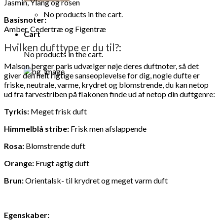
Jasmin, Ylang og rosen
No products in the cart.
Basisnoter:
Amber, Cedertræ og Figentræ
Cart
Hvilken dufttype er du til?:
No products in the cart.
Maison berger paris udvælger nøje deres duftnoter, så det
giver den helt rigtige sanseoplevelse for dig, nogle dufte er
friske, neutrale, varme, krydret og blomstrende, du kan netop
ud fra farvestriben på flakonen finde ud af netop din duftgenre:
Tyrkis:
Meget frisk duft
Himmelblå stribe:
Frisk men afslappende
Rosa:
Blomstrende duft
Orange:
Frugt agtig duft
Brun:
Orientalsk- til krydret og meget varm duft
Egenskaber: