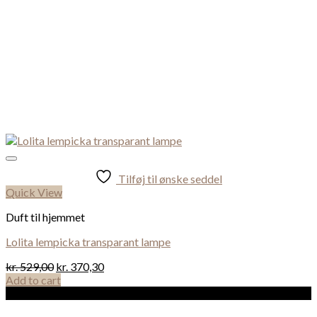
Tilføj til ønske seddel
Quick View
Duft til hjemmet
Lolita lempicka transparant lampe
kr.
529,00
kr.
370,30
Add to cart
Sale!