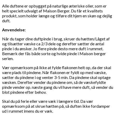
Alle duftene er opbygget på naturlige æteriske olier, som er
helt specielt udvalgt af Maison Berger. Du får et kvalitets
produkt, som holder længe og tilføre dit hjem en skøn og dejlig
duft.
Anvendelse:
Når du tager dine duftpinde i brug, skruer du hætten/Låget af
og tilsætter væske ca 2/3 dele og derefter sætter de antal
pinde i du ønsker. Jo flere pinde desto mere duft i rummet.
Bemærk der fås både sorte og hvide pinde i Maison berger
serien.
Vær opmærksom på ikke at fylde flakonen helt op, da der skal
være plads til pindene. Når flakonen er fyldt op med væske,
sætter du pindene i og venter 3-5 min. Da pindene skal optage
væsken. Derefter vender du pindene om, så de væskefyldte
pinde vender op. næste gang du vil have mere duft, så vender du
blot pindene efter behov.
Skal du på ferie eller være væk i længere tid. Da vær
opmærksom på at skrue hætten på, så duften ikke fordamper
ud i rummet imens du er væk.