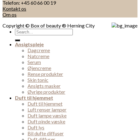
Telefon: +45 60 66 00 19
Kontakt os
Om os
Copyright © Box of beauty ® Herning City
Search
for:
Ansigtspleje
Dagcreme
Natcreme
Serum
Øjencreme
Rense produkter
Skin tonic
Ansigts masker
Øvrige produkter
Duft til hjemmet
Duft til hjemmet
Luft renser lamper
Duft lampe væske
Duft pinde væske
Duft lys
Bil dufte diffuser
Duft diffuser