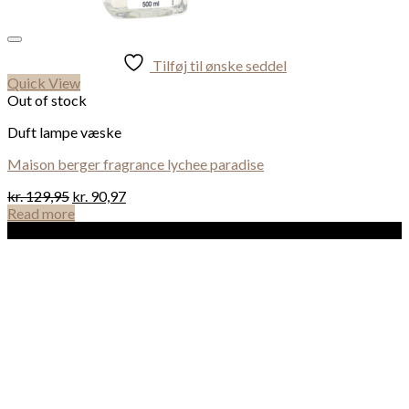
Tilføj til ønske seddel
Quick View
Out of stock
Duft lampe væske
Maison berger fragrance lychee paradise
kr.
129,95
kr.
90,97
Read more
Sale!