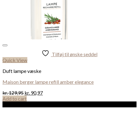
Tilføj til ønske seddel
Quick View
Duft lampe væske
Maison berger lampe refill amber elegance
kr.
129,95
kr.
90,97
Add to cart
Sale!