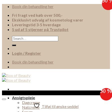
30 
30 
30 
30 
30 
30 
30 
30 
Skip
Book din behandling her
to
Fri fragt ved køb over 500,-
content
Eksklusivt udvalg af kosmetolog varer
Leveringstid 3-5 hverdage
5 ud af 5 stjerner på Trustpilot
Search
for:
Login / Register
Book din behandling her
30 %
Sale!
Ansigtspleje
Dagcreme
Tilføj til ønske seddel
Natcreme
Serum