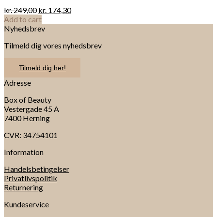
kr.
249,00
kr.
174,30
Add to cart
Nyhedsbrev
Tilmeld dig vores nyhedsbrev
Tilmeld dig her!
Adresse
Box of Beauty
Vestergade 45 A
7400 Herning
CVR: 34754101
Information
Handelsbetingelser
Privatlivspolitik
Returnering
Kundeservice