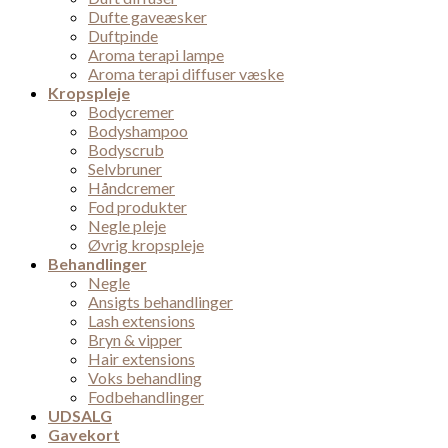
Dufte gaveæsker
Duftpinde
Aroma terapi lampe
Aroma terapi diffuser væske
Kropspleje
Bodycremer
Bodyshampoo
Bodyscrub
Selvbruner
Håndcremer
Fod produkter
Negle pleje
Øvrig kropspleje
Behandlinger
Negle
Ansigts behandlinger
Lash extensions
Bryn & vipper
Hair extensions
Voks behandling
Fodbehandlinger
UDSALG
Gavekort