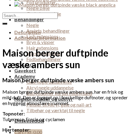
Fod produkter
Negle pleje
Øvrig kropspleje
Search
Behandlinger
for:
Negle
Ansigts behandlinger
Description
Lash extensions
Additional information
Bryn & vipper
Hair extensions
Maison berger duftpinde
Voks behandling
Fodbehandlinger
væske ambers sun
UDSALG
Gavekort
Academy
Maison berger duftpinde væske ambers sun
Gele negle uddannelse
Akryl negle uddannelse
Maison berger duftpinde væske ambers sun, har en frisk og
Babyboomer kursus midtjylland
mild duft. Den er bygget op i forskellige duftnoter, og spreder
Negleprodukter og udstyr
en hyggelig atmosfære i rummet.
Pensler til Akryl, gele og nail-art
Tilbehør og værktøj til negle
Topnoter:
Tuberrose, Fresia og cyclamen
Ønskeseddel
Hjertenoter:
Cart /
kr.
0,00