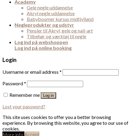
Academy
Gele negle uddannelse
Akryl negle uddannelse
Babyboomer kursus midtjylland
Negleprodukter og udstyr
Pensler til Akryl, gele og nail-art
Tilbehør og værktøj til negle
Log ind på webshoppen
Log ind på online booking
Login
Username or email address
*
Password
*
Remember me
Log in
Lost your password?
This site uses cookies to offer you a better browsing
experience. By browsing this website, you agree to our use of
cookies.
More info
Accept