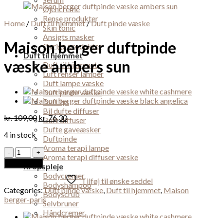
Øjencreme
Rense produkter
Home
/
Duft til hjemmet
/
Duft pinde væske
Skin tonic
Ansigts masker
Maison berger duftpinde
Øvrige produkter
Duft til hjemmet
væske ambers sun
Duft til hjemmet
Luft renser lamper
Duft lampe væske
Duft pinde væske
Duft lys
Bil dufte diffuser
kr.
109,00
kr.
76,30
Duft diffuser
Dufte gaveæsker
4 in stock
Duftpinde
Aroma terapi lampe
Maison
Aroma terapi diffuser væske
berger
Add to cart
Kropspleje
duftpinde
Bodycremer
væske
Tilføj til ønske seddel
Bodyshampoo
ambers
Categories:
Duft pinde væske
,
Duft til hjemmet
,
Maison
Bodyscrub
sun
berger-paris
Selvbruner
quantity
Håndcremer