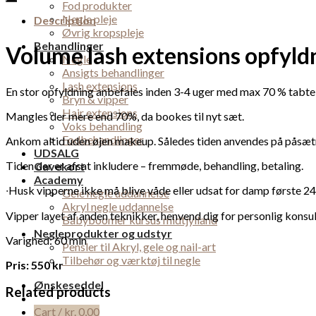
Fod produkter
Negle pleje
Description
Øvrig kropspleje
Behandlinger
Volume lash extensions opfyldn
Negle
Ansigts behandlinger
Lash extensions
En stor opfyldning anbefales inden 3-4 uger med max 70 % tabte 
Bryn & vipper
Hair extensions
Mangles der mere end 70%, da bookes til nyt sæt.
Voks behandling
Fodbehandlinger
Ankom altid uden øjen makeup. Således tiden anvendes på påsætn
UDSALG
Tiden der er afsat inkludere – fremmøde, behandling, betaling.
Gavekort
Academy
∙Husk vipperne ikke må blive våde eller udsat for damp første 24
Gele negle uddannelse
Akryl negle uddannelse
Vipper lavet af anden teknikker, henvend dig for personlig konsul
Babyboomer kursus midtjylland
Negleprodukter og udstyr
Varighed: 60 min
Pensler til Akryl, gele og nail-art
Tilbehør og værktøj til negle
Pris: 550 kr
Ønskeseddel
Related products
Cart /
kr.
0,00