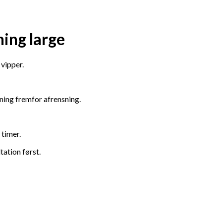
ing large
vipper.
ing fremfor afrensning.
 timer.
tation først.