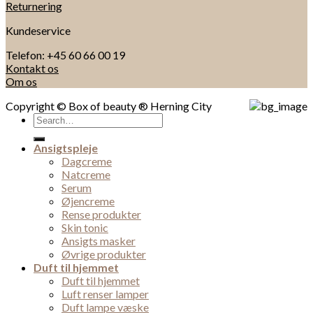
Returnering
Kundeservice
Telefon: +45 60 66 00 19
Kontakt os
Om os
Copyright © Box of beauty ® Herning City
Search
for:
Ansigtspleje
Dagcreme
Natcreme
Serum
Øjencreme
Rense produkter
Skin tonic
Ansigts masker
Øvrige produkter
Duft til hjemmet
Duft til hjemmet
Luft renser lamper
Duft lampe væske