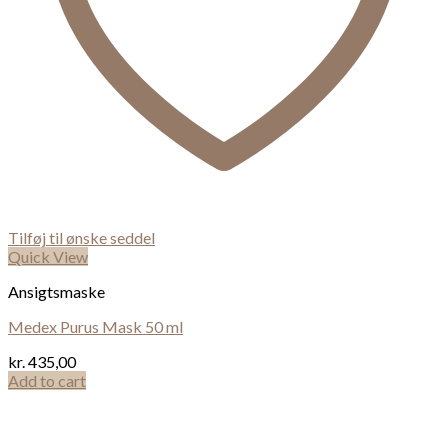
Tilføj til ønske seddel
Quick View
Ansigtsmaske
Medex Purus Mask 50 ml
kr.
435,00
Add to cart