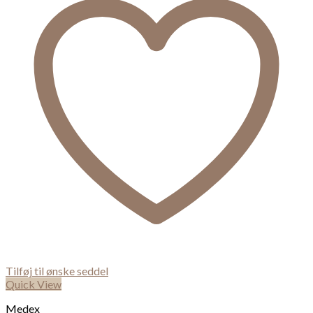
Tilføj til ønske seddel
Quick View
Medex