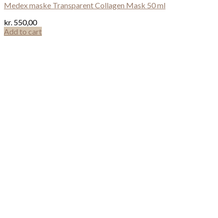
Medex maske Transparent Collagen Mask 50 ml
kr.
550,00
Add to cart