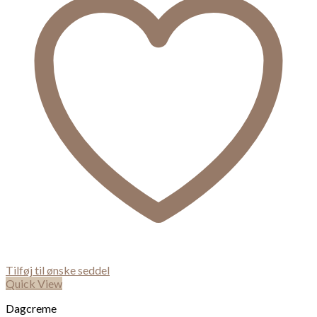
Tilføj til ønske seddel
Quick View
Dagcreme