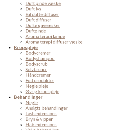
Duft pinde væske
Duft lys
Bil dufte diffuser
Duft diffuser
Dufte gaveæsker
Duftpinde
Aroma terapi lampe
Aroma terapi diffuser væske
Kropspleje
Bodycremer
Bodyshampoo
Bodyscrub
Selvbruner
Håndcremer
Fod produkter
Negle pleje
Øvrig kropspleje
Behandlinger
Negle
Ansigts behandlinger
Lash extensions
Bryn & vipper
Hair extensions
Voks behandling