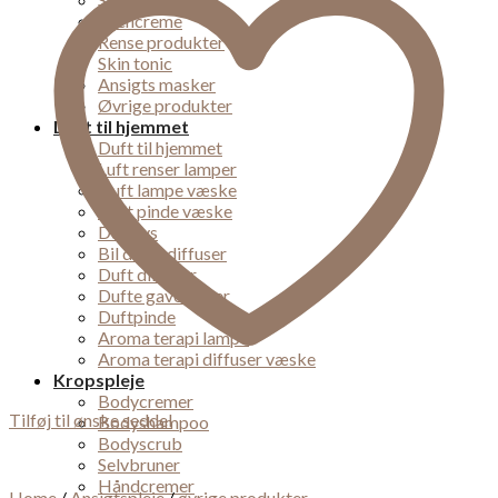
Øjencreme
Rense produkter
Skin tonic
Ansigts masker
Øvrige produkter
Duft til hjemmet
Duft til hjemmet
Luft renser lamper
Duft lampe væske
Duft pinde væske
Duft lys
Bil dufte diffuser
Duft diffuser
Dufte gaveæsker
Duftpinde
Aroma terapi lampe
Aroma terapi diffuser væske
Kropspleje
Bodycremer
Tilføj til ønske seddel
Bodyshampoo
Bodyscrub
Selvbruner
Håndcremer
Home
/
Ansigtspleje
/
øvrige produkter