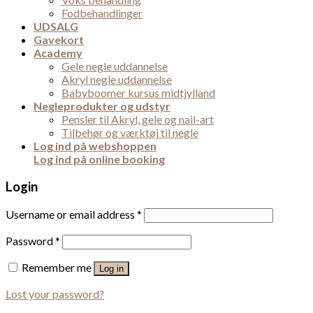
Fodbehandlinger
UDSALG
Gavekort
Academy
Gele negle uddannelse
Akryl negle uddannelse
Babyboomer kursus midtjylland
Negleprodukter og udstyr
Pensler til Akryl, gele og nail-art
Tilbehør og værktøj til negle
Log ind på webshoppen
Log ind på online booking
Login
Username or email address
*
Password
*
Remember me
Log in
Lost your password?