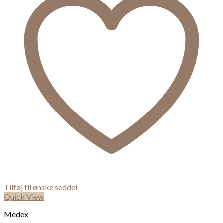
Tilføj til ønske seddel
Quick View
Medex