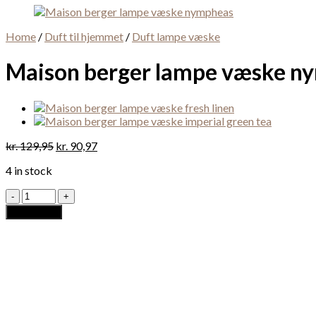
Home
/
Duft til hjemmet
/
Duft lampe væske
Maison berger lampe væske n
kr.
129,95
kr.
90,97
4 in stock
Maison
berger
Add to cart
lampe
væske
nympheas
quantity