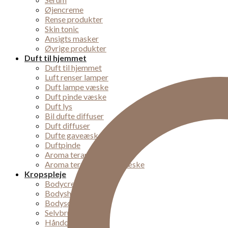
Øjencreme
Rense produkter
Skin tonic
Ansigts masker
Øvrige produkter
Duft til hjemmet
Duft til hjemmet
Luft renser lamper
Duft lampe væske
Duft pinde væske
Duft lys
Bil dufte diffuser
Duft diffuser
Dufte gaveæsker
Duftpinde
Aroma terapi lampe
Aroma terapi diffuser væske
Kropspleje
Bodycremer
Bodyshampoo
Bodyscrub
Selvbruner
Håndcremer