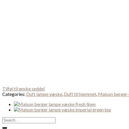
Tilføj til ønske seddel
Categories:
Duft lampe væske
,
Duft til hjemmet
,
Maison berger-
Search
for: