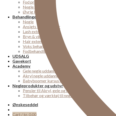
Fod produkter
Negle pleje
Øvrig kropspleje
Behandlinger
Negle
Ansigts behandlinger
Lash extensions
Bryn & vipper
Hair extensions
Voks behandling
Fodbehandlinger
UDSALG
Gavekort
Academy
Gele negle uddannelse
Akryl negle uddannelse
Babyboomer kursus midtjylland
Negleprodukter og udstyr
Pensler til Akryl, gele og nail-art
Tilbehør og værktøj til negle
Ønskeseddel
Cart /
kr.
0,00