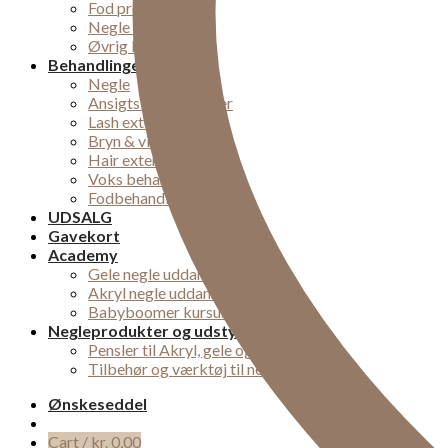
Fod produkter
Negle pleje
Øvrig kropspleje
Behandlinger
Negle
Ansigts behandlinger
Lash extensions
Bryn & vipper
Hair extensions
Voks behandling
Fodbehandlinger
UDSALG
Gavekort
Academy
Gele negle uddannelse
Akryl negle uddannelse
Babyboomer kursus midtjylland
Negleprodukter og udstyr
Pensler til Akryl, gele og nail-art
Tilbehør og værktøj til negle
Ønskeseddel
Cart /
kr.
0,00