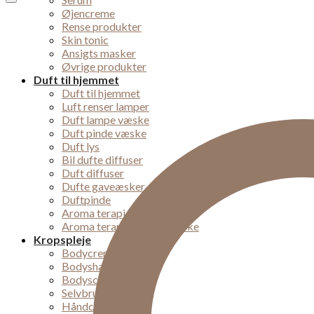
Øjencreme
Rense produkter
Skin tonic
Ansigts masker
Øvrige produkter
Duft til hjemmet
Duft til hjemmet
Luft renser lamper
Duft lampe væske
Duft pinde væske
Duft lys
Bil dufte diffuser
Duft diffuser
Dufte gaveæsker
Duftpinde
Aroma terapi lampe
Aroma terapi diffuser væske
Kropspleje
Bodycremer
Bodyshampoo
Bodyscrub
Selvbruner
Håndcremer