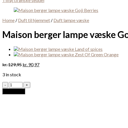
Tilføj til ønske seddel
Home
/
Duft til hjemmet
/
Duft lampe væske
Maison berger lampe væske Goj
kr.
129,95
kr.
90,97
3 in stock
Maison
berger
Add to cart
lampe
væske
Goji
Berries
quantity