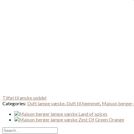
Tilføj til ønske seddel
Categories:
Duft lampe væske
,
Duft til hjemmet
,
Maison berger-
Search