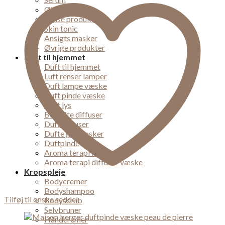
Øjencreme
Rense produkter
Skin tonic
Ansigts masker
Øvrige produkter
Duft til hjemmet
Duft til hjemmet
Luft renser lamper
Duft lampe væske
Duft pinde væske
Duft lys
Bil dufte diffuser
Duft diffuser
Dufte gaveæsker
Duftpinde
Aroma terapi lampe
Aroma terapi diffuser væske
Kropspleje
Bodycremer
Bodyshampoo
Tilføj til ønske seddel
Bodyscrub
Selvbruner
Håndcremer