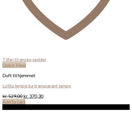
Tilføj til ønske seddel
Quick View
Duft til hjemmet
Lolita lempicka transparant lampe
kr.
529,00
kr.
370,30
Add to cart
Sale!