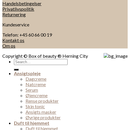
Handelsbetingelser
Privatlivspolitik
Returnering
Kundeservice
Telefon: +45 60 66 00 19
Kontakt os
Om os
Copyright © Box of beauty ® Herning City
Search
for:
Ansigtspleje
Dagcreme
Natcreme
Serum
Øjencreme
Rense produkter
Skin tonic
Ansigts masker
Øvrige produkter
Duft til hjemmet
Duft til hjemmet