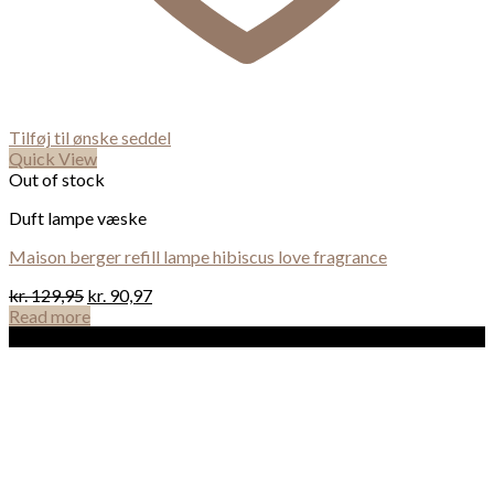
Tilføj til ønske seddel
Quick View
Out of stock
Duft lampe væske
Maison berger refill lampe hibiscus love fragrance
kr.
129,95
kr.
90,97
Read more
Sale!