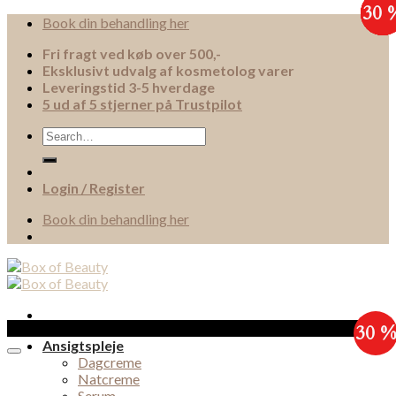
30 
30 
30 
30 
30 
30 
30 
30 
Skip
Book din behandling her
to
Fri fragt ved køb over 500,-
content
Eksklusivt udvalg af kosmetolog varer
Leveringstid 3-5 hverdage
5 ud af 5 stjerner på Trustpilot
Search
for:
Login / Register
Book din behandling her
Sale!
30 
Ansigtspleje
Dagcreme
Natcreme
Serum