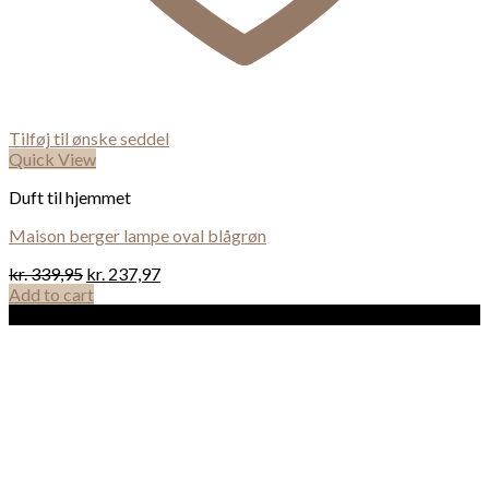
Tilføj til ønske seddel
Quick View
Duft til hjemmet
Maison berger lampe oval blågrøn
kr.
339,95
kr.
237,97
Add to cart
Sale!