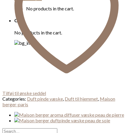
No products in the cart.
Cart
No products in the cart.
Tilføj til ønske seddel
Categories:
Duft pinde væske
,
Duft til hjemmet
,
Maison
berger-paris
Search