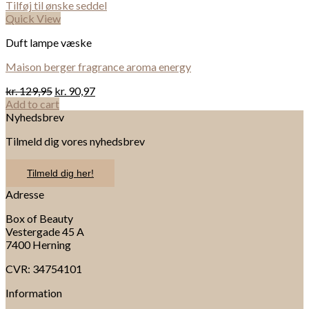
Tilføj til ønske seddel
Quick View
Duft lampe væske
Maison berger fragrance aroma energy
kr.
129,95
kr.
90,97
Add to cart
Nyhedsbrev
Tilmeld dig vores nyhedsbrev
Tilmeld dig her!
Adresse
Box of Beauty
Vestergade 45 A
7400 Herning
CVR: 34754101
Information