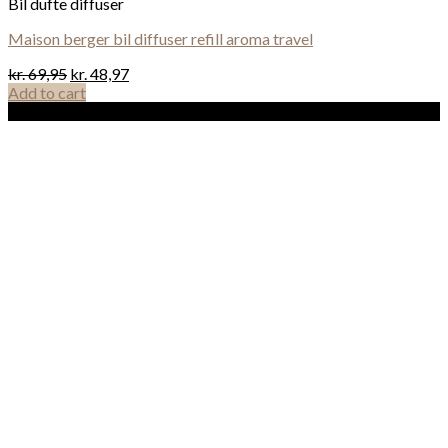
Bil dufte diffuser
Maison berger bil diffuser refill aroma travel
kr.
69,95
kr.
48,97
Add to cart
Sale!