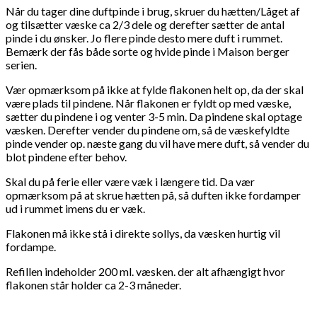
Når du tager dine duftpinde i brug, skruer du hætten/Låget af
og tilsætter væske ca 2/3 dele og derefter sætter de antal
pinde i du ønsker. Jo flere pinde desto mere duft i rummet.
Bemærk der fås både sorte og hvide pinde i Maison berger
serien.
Vær opmærksom på ikke at fylde flakonen helt op, da der skal
være plads til pindene. Når flakonen er fyldt op med væske,
sætter du pindene i og venter 3-5 min. Da pindene skal optage
væsken. Derefter vender du pindene om, så de væskefyldte
pinde vender op. næste gang du vil have mere duft, så vender du
blot pindene efter behov.
Skal du på ferie eller være væk i længere tid. Da vær
opmærksom på at skrue hætten på, så duften ikke fordamper
ud i rummet imens du er væk.
Flakonen må ikke stå i direkte sollys, da væsken hurtig vil
fordampe.
Refillen indeholder 200 ml. væsken. der alt afhængigt hvor
flakonen står holder ca 2-3 måneder.