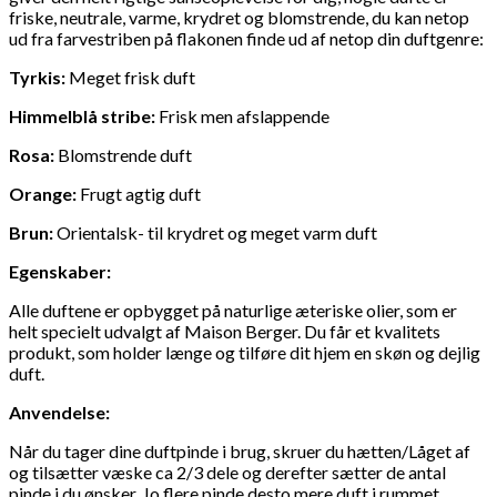
friske, neutrale, varme, krydret og blomstrende, du kan netop
ud fra farvestriben på flakonen finde ud af netop din duftgenre:
Tyrkis:
Meget frisk duft
Himmelblå stribe:
Frisk men afslappende
Rosa:
Blomstrende duft
Orange:
Frugt agtig duft
Brun:
Orientalsk- til krydret og meget varm duft
Egenskaber:
Alle duftene er opbygget på naturlige æteriske olier, som er
helt specielt udvalgt af Maison Berger. Du får et kvalitets
produkt, som holder længe og tilføre dit hjem en skøn og dejlig
duft.
Anvendelse:
Når du tager dine duftpinde i brug, skruer du hætten/Låget af
og tilsætter væske ca 2/3 dele og derefter sætter de antal
pinde i du ønsker. Jo flere pinde desto mere duft i rummet.