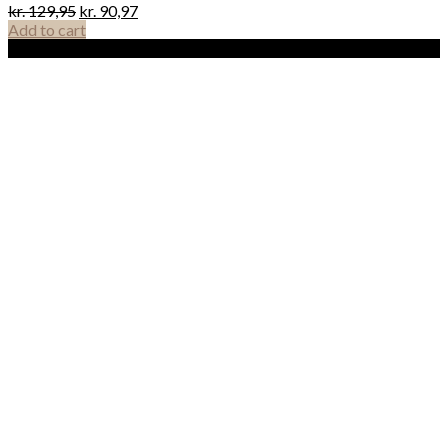
kr.
129,95
kr.
90,97
Add to cart
Sale!