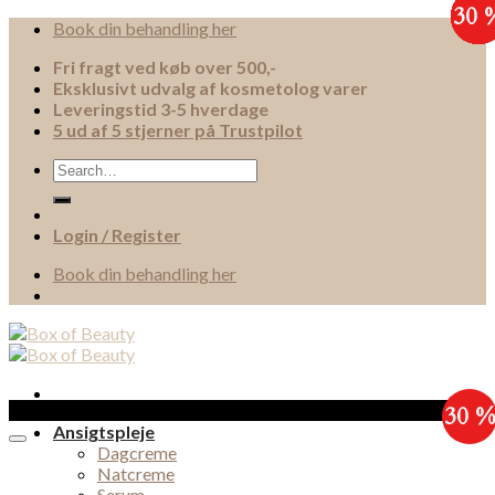
30 
30 
30 
30 
30 
30 
30 
30 
Skip
Book din behandling her
to
Fri fragt ved køb over 500,-
content
Eksklusivt udvalg af kosmetolog varer
Leveringstid 3-5 hverdage
5 ud af 5 stjerner på Trustpilot
Search
for:
Login / Register
Book din behandling her
Sale!
30 
Ansigtspleje
Dagcreme
Natcreme
Serum