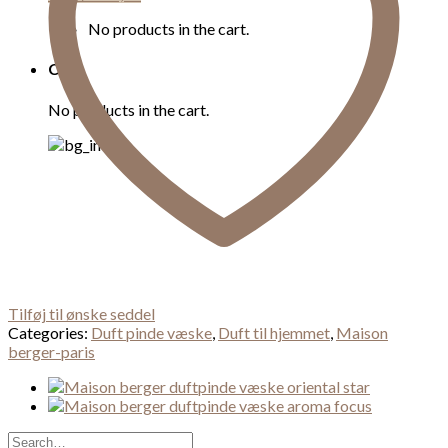
No products in the cart.
Cart
No products in the cart.
Tilføj til ønske seddel
Categories:
Duft pinde væske
,
Duft til hjemmet
,
Maison
berger-paris
Search