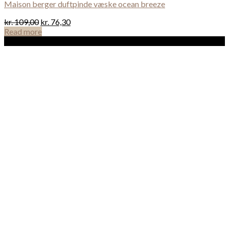
Maison berger duftpinde væske ocean breeze
kr.
109,00
kr.
76,30
Read more
Sale!