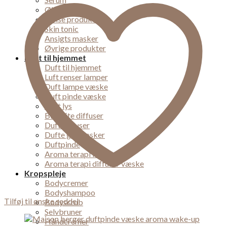
Øjencreme
Rense produkter
Skin tonic
Ansigts masker
Øvrige produkter
Duft til hjemmet
Duft til hjemmet
Luft renser lamper
Duft lampe væske
Duft pinde væske
Duft lys
Bil dufte diffuser
Duft diffuser
Dufte gaveæsker
Duftpinde
Aroma terapi lampe
Aroma terapi diffuser væske
Kropspleje
Bodycremer
Bodyshampoo
Tilføj til ønske seddel
Bodyscrub
Selvbruner
Håndcremer