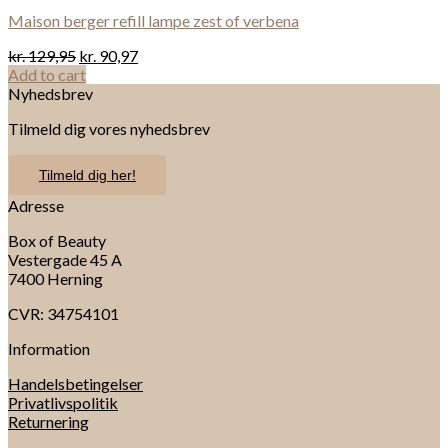
Maison berger refill lampe zest of verbena
kr.
129,95
kr.
90,97
Add to cart
Nyhedsbrev
Tilmeld dig vores nyhedsbrev
Tilmeld dig her!
Adresse
Box of Beauty
Vestergade 45 A
7400 Herning
CVR: 34754101
Information
Handelsbetingelser
Privatlivspolitik
Returnering