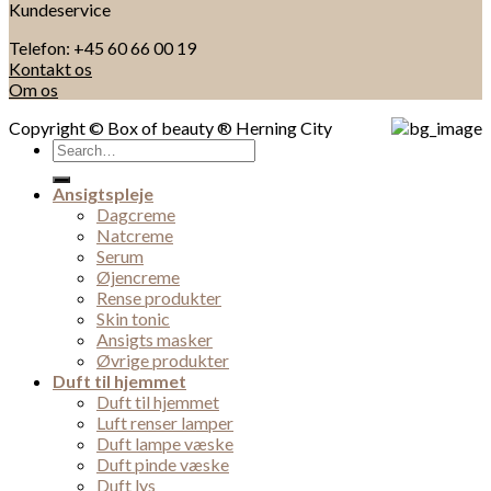
Kundeservice
Telefon: +45 60 66 00 19
Kontakt os
Om os
Copyright © Box of beauty ® Herning City
Search
for:
Ansigtspleje
Dagcreme
Natcreme
Serum
Øjencreme
Rense produkter
Skin tonic
Ansigts masker
Øvrige produkter
Duft til hjemmet
Duft til hjemmet
Luft renser lamper
Duft lampe væske
Duft pinde væske
Duft lys