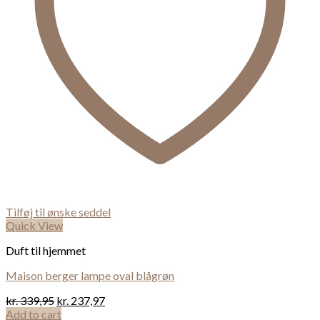
Tilføj til ønske seddel
Quick View
Duft til hjemmet
Maison berger lampe oval blågrøn
kr.
339,95
kr.
237,97
Add to cart