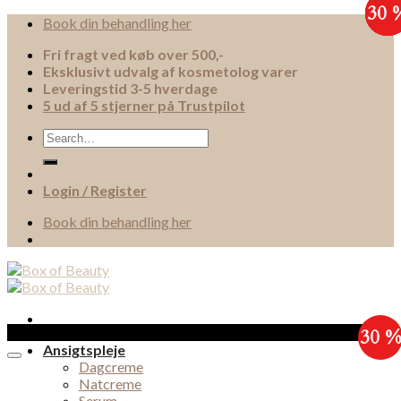
30 
30 
30 
30 
30 
30 
30 
30 
Skip
Book din behandling her
to
Fri fragt ved køb over 500,-
content
Eksklusivt udvalg af kosmetolog varer
Leveringstid 3-5 hverdage
5 ud af 5 stjerner på Trustpilot
Search
for:
Login / Register
Book din behandling her
Sale!
30 
Ansigtspleje
Dagcreme
Natcreme
Serum