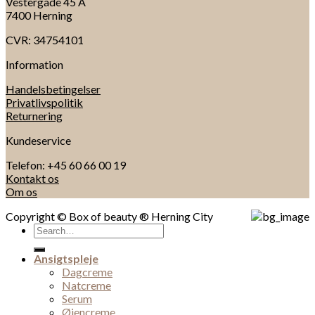
Vestergade 45 A
7400 Herning
CVR: 34754101
Information
Handelsbetingelser
Privatlivspolitik
Returnering
Kundeservice
Telefon: +45 60 66 00 19
Kontakt os
Om os
Copyright © Box of beauty ® Herning City
Search
for:
Ansigtspleje
Dagcreme
Natcreme
Serum
Øjencreme