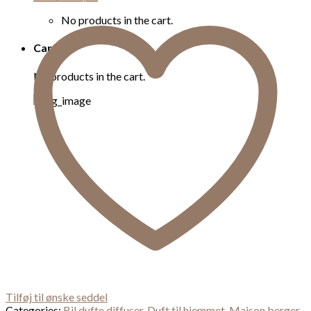
diffuser
refill
No products in the cart.
exquisite
sparkle
Cart
quantity
No products in the cart.
Tilføj til ønske seddel
Categories:
Bil dufte diffuser
,
Duft til hjemmet
,
Maison berger-