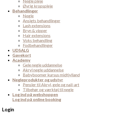
Negle pleje
Øvrig kropspleje
Behandlinger
Negle
Ansigts behandlinger
Lash extensions
Bryn & vipper
Hair extensions
Voks behandling
Fodbehandlinger
UDSALG
Gavekort
Academy
Gele negle uddannelse
Akryl negle uddannelse
Babyboomer kursus midtjylland
Negleprodukter og udstyr
Pensler til Akryl, gele og nail-art
Tilbehør og værktøj til negle
Log ind på webshoppen
Log ind på online booking
Login