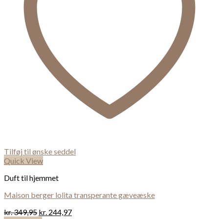
Tilføj til ønske seddel
Quick View
Duft til hjemmet
Maison berger lolita transperante gæveæske
kr.
349,95
kr.
244,97