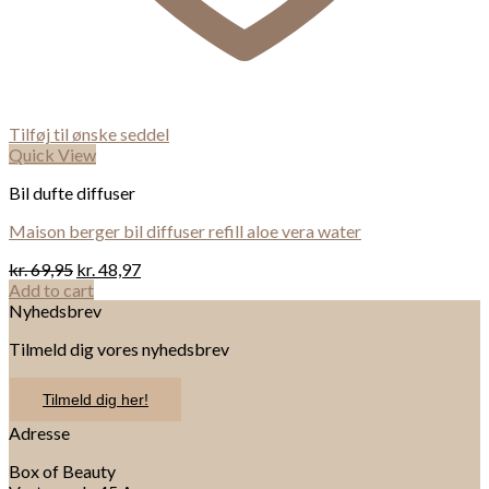
Tilføj til ønske seddel
Quick View
Bil dufte diffuser
Maison berger bil diffuser refill aloe vera water
kr.
69,95
kr.
48,97
Add to cart
Nyhedsbrev
Tilmeld dig vores nyhedsbrev
Tilmeld dig her!
Adresse
Box of Beauty