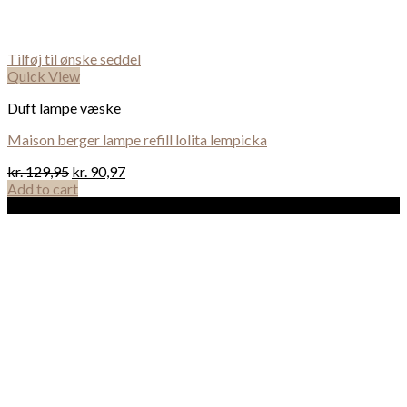
Tilføj til ønske seddel
Quick View
Duft lampe væske
Maison berger lampe refill lolita lempicka
kr.
129,95
kr.
90,97
Add to cart
Sale!