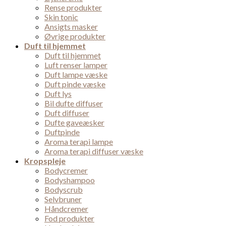
Rense produkter
Skin tonic
Ansigts masker
Øvrige produkter
Duft til hjemmet
Duft til hjemmet
Luft renser lamper
Duft lampe væske
Duft pinde væske
Duft lys
Bil dufte diffuser
Duft diffuser
Dufte gaveæsker
Duftpinde
Aroma terapi lampe
Aroma terapi diffuser væske
Kropspleje
Bodycremer
Bodyshampoo
Bodyscrub
Selvbruner
Håndcremer
Fod produkter