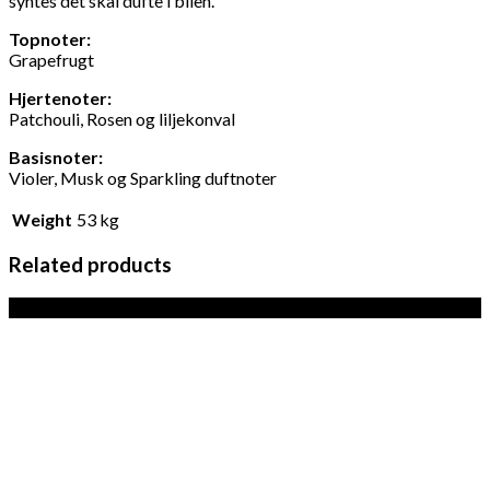
syntes det skal dufte i bilen.
Topnoter:
Grapefrugt
Hjertenoter:
Patchouli, Rosen og liljekonval
Basisnoter:
Violer, Musk og Sparkling duftnoter
Weight
53 kg
Related products
Sale!