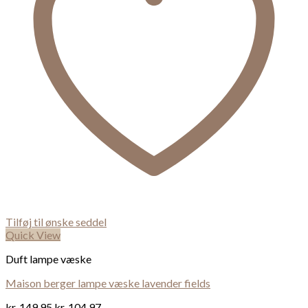
Tilføj til ønske seddel
Quick View
Duft lampe væske
Maison berger lampe væske lavender fields
kr.
149,95
kr.
104,97