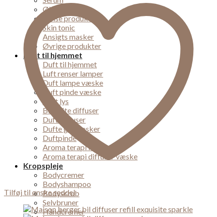
Øjencreme
Rense produkter
Skin tonic
Ansigts masker
Øvrige produkter
Duft til hjemmet
Duft til hjemmet
Luft renser lamper
Duft lampe væske
Duft pinde væske
Duft lys
Bil dufte diffuser
Duft diffuser
Dufte gaveæsker
Duftpinde
Aroma terapi lampe
Aroma terapi diffuser væske
Kropspleje
Bodycremer
Bodyshampoo
Tilføj til ønske seddel
Bodyscrub
Selvbruner
Håndcremer