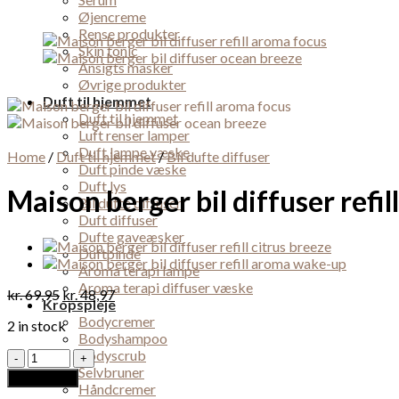
Øjencreme
Rense produkter
Skin tonic
Ansigts masker
Øvrige produkter
Duft til hjemmet
Duft til hjemmet
Luft renser lamper
Duft lampe væske
Home
/
Duft til hjemmet
/
Bil dufte diffuser
Duft pinde væske
Duft lys
Maison berger bil diffuser refi
Bil dufte diffuser
Duft diffuser
Dufte gaveæsker
Duftpinde
Aroma terapi lampe
Aroma terapi diffuser væske
kr.
69,95
kr.
48,97
Kropspleje
Bodycremer
2 in stock
Bodyshampoo
Bodyscrub
Maison
Selvbruner
berger
Add to cart
Håndcremer
bil