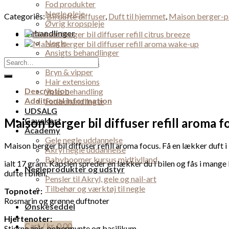
Fod produkter
diffuser
Negle pleje
refill
Categories:
Bil dufte diffuser
,
Duft til hjemmet
,
Maison berger-p
Øvrig kropspleje
aroma
Behandlinger
focus
Negle
quantity
Ansigts behandlinger
Search
Lash extensions
for:
Bryn & vipper
Hair extensions
Description
Voks behandling
Additional information
Fodbehandlinger
UDSALG
Maison berger bil diffuser refill aroma f
Gavekort
Academy
Gele negle uddannelse
Maison berger bil diffuser refill aroma focus. Få en lækker duft i 
Akryl negle uddannelse
Babyboomer kursus midtjylland
ialt 17 gram. Kapslen spreder en lækker du i bilen og fås i mange 
Negleprodukter og udstyr
dufte i bilen.
Pensler til Akryl, gele og nail-art
Tilbehør og værktøj til negle
Topnoter:
Rosmarin og grønne duftnoter
Ønskeseddel
Hjertenoter:
Cart /
kr.
0,00
Stjerne anis, pebermynte og basilikum