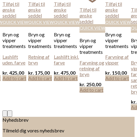
Tilføj til
Tilføj til
Tilføj til
Tilføj til
ønske
ønske
ønske
Tilføj til
ønske
Til
seddel
seddel
seddel
ønske
seddel
øn
seddel
se
W
QUICK VIEW
QUICK VIEW
QUICK VIEW
QUICK VIEW
QUICK VIEW
QU
Bryn og
Bryn og
Bryn og
Bryn og
vipper
vipper
vipper
Bryn og
vipper
Br
treatments
treatments
treatments
vipper
treatments
vi
treatments
tr
f
Lashlift
Retning af
Lashlift inkl.
Farvning af
uden. farve
bryn
farve
Farvning og
vipper
Br
retning af
vi
kr.
425,00
kr.
175,00
kr.
475,00
kr.
150,00
bryn
far
t
Add to cart
Add to cart
Add to cart
Add to cart
sa
kr.
250,00
ret
Add to cart
br
kr.
Ad
Nyhedsbrev
Tilmeld dig vores nyhedsbrev