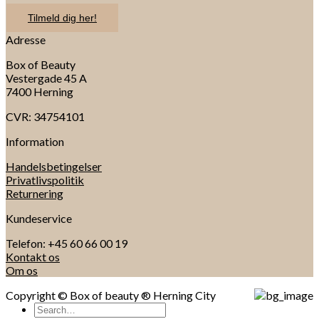
Tilmeld dig her!
Adresse
Box of Beauty
Vestergade 45 A
7400 Herning
CVR: 34754101
Information
Handelsbetingelser
Privatlivspolitik
Returnering
Kundeservice
Telefon: +45 60 66 00 19
Kontakt os
Om os
Copyright © Box of beauty ® Herning City
Search