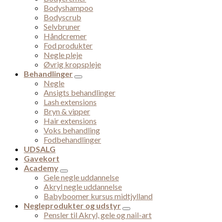
Bodyshampoo
Bodyscrub
Selvbruner
Håndcremer
Fod produkter
Negle pleje
Øvrig kropspleje
Behandlinger
Negle
Ansigts behandlinger
Lash extensions
Bryn & vipper
Hair extensions
Voks behandling
Fodbehandlinger
UDSALG
Gavekort
Academy
Gele negle uddannelse
Akryl negle uddannelse
Babyboomer kursus midtjylland
Negleprodukter og udstyr
Pensler til Akryl, gele og nail-art