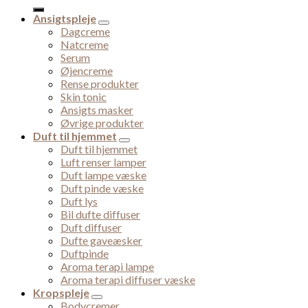
for:
Ansigtspleje
Dagcreme
Natcreme
Serum
Øjencreme
Rense produkter
Skin tonic
Ansigts masker
Øvrige produkter
Duft til hjemmet
Duft til hjemmet
Luft renser lamper
Duft lampe væske
Duft pinde væske
Duft lys
Bil dufte diffuser
Duft diffuser
Dufte gaveæsker
Duftpinde
Aroma terapi lampe
Aroma terapi diffuser væske
Kropspleje
Bodycremer