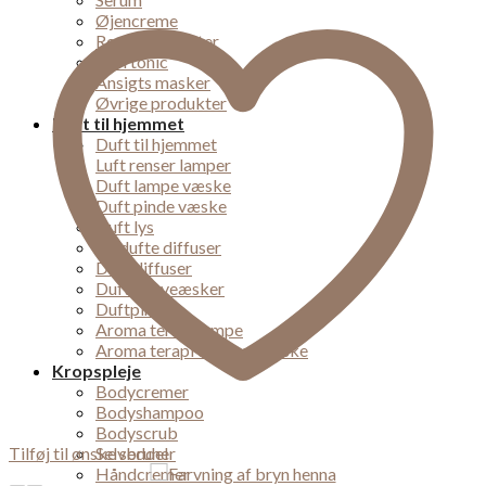
Øjencreme
Rense produkter
Skin tonic
Ansigts masker
Øvrige produkter
Duft til hjemmet
Duft til hjemmet
Luft renser lamper
Duft lampe væske
Duft pinde væske
Duft lys
Bil dufte diffuser
Duft diffuser
Dufte gaveæsker
Duftpinde
Aroma terapi lampe
Aroma terapi diffuser væske
Kropspleje
Bodycremer
Bodyshampoo
Bodyscrub
Tilføj til ønske seddel
Selvbruner
Håndcremer