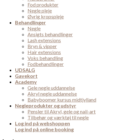
Fod produkter
Negle pleje
Øvrig kropspleje
Behandlinger
Negle
Ansigts behandlinger
Lash extensions
Bryn & vipper
Hair extensions
Voks behandling
Fodbehandlinger
UDSALG
Gavekort
Academy
Gele negle uddannelse
Akryl negle uddannelse
Babyboomer kursus midtjylland
Negleprodukter og udstyr
Pensler til Akryl, gele og nail-art
Tilbehør og værktøj til negle
Log ind på webshoppen
Log ind på online booking