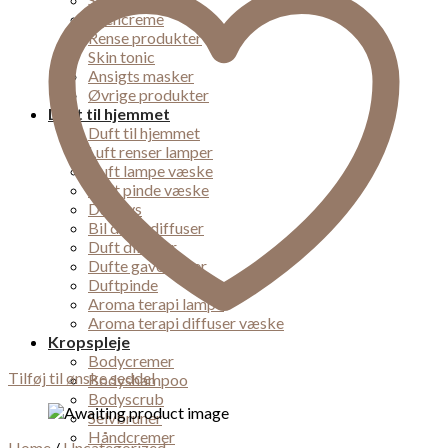
Øjencreme
Rense produkter
Skin tonic
Ansigts masker
Øvrige produkter
Duft til hjemmet
Duft til hjemmet
Luft renser lamper
Duft lampe væske
Duft pinde væske
Duft lys
Bil dufte diffuser
Duft diffuser
Dufte gaveæsker
Duftpinde
Aroma terapi lampe
Aroma terapi diffuser væske
Kropspleje
Bodycremer
Tilføj til ønske seddel
Bodyshampoo
Bodyscrub
Selvbruner
Håndcremer
Home
/
Uncategorized