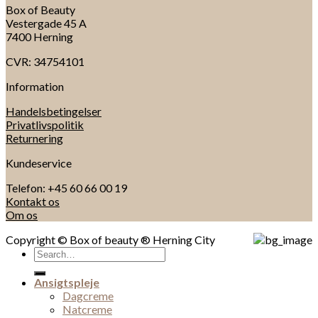
Box of Beauty
Vestergade 45 A
7400 Herning
CVR: 34754101
Information
Handelsbetingelser
Privatlivspolitik
Returnering
Kundeservice
Telefon: +45 60 66 00 19
Kontakt os
Om os
Copyright © Box of beauty ® Herning City
Search
for:
Ansigtspleje
Dagcreme
Natcreme