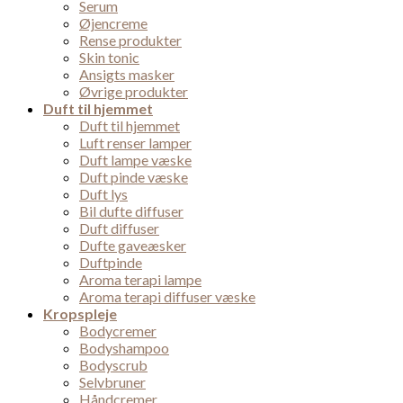
Serum
Øjencreme
Rense produkter
Skin tonic
Ansigts masker
Øvrige produkter
Duft til hjemmet
Duft til hjemmet
Luft renser lamper
Duft lampe væske
Duft pinde væske
Duft lys
Bil dufte diffuser
Duft diffuser
Dufte gaveæsker
Duftpinde
Aroma terapi lampe
Aroma terapi diffuser væske
Kropspleje
Bodycremer
Bodyshampoo
Bodyscrub
Selvbruner
Håndcremer