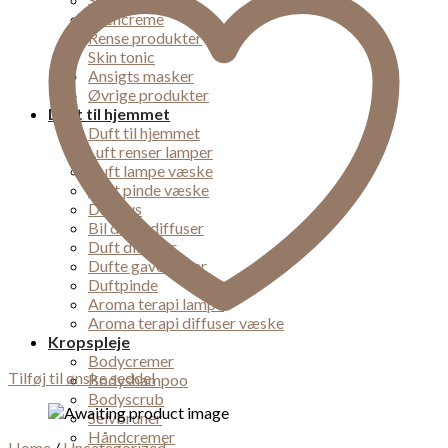
Øjencreme
Rense produkter
Skin tonic
Ansigts masker
Øvrige produkter
Duft til hjemmet
Duft til hjemmet
Luft renser lamper
Duft lampe væske
Duft pinde væske
Duft lys
Bil dufte diffuser
Duft diffuser
Dufte gaveæsker
Duftpinde
Aroma terapi lampe
Aroma terapi diffuser væske
Kropspleje
Bodycremer
Tilføj til ønske seddel
Bodyshampoo
Bodyscrub
Selvbruner
Håndcremer
Home
/
Uncategorized