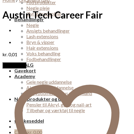
Fod produkter
Negle pleje
Austin Tech Career Fair
Øvrig kropspleje
Behandlinger
Negle
Ansigts behandlinger
Lash extensions
Bryn & vipper
Hair extensions
Voks behandling
kr.
0,01
Fodbehandlinger
UDSALG
Add to cart
Gavekort
Academy
Gele negle uddannelse
Akryl negle uddannelse
Babyboomer kursus midtjylland
Negleprodukter og udstyr
Pensler til Akryl, gele og nail-art
Tilbehør og værktøj til negle
Ønskeseddel
Cart /
kr.
0,00