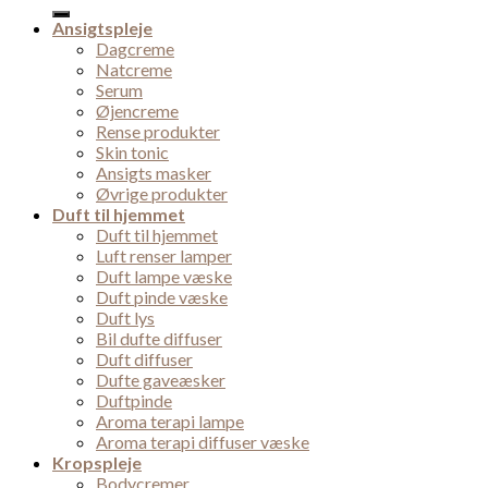
for:
Ansigtspleje
Dagcreme
Natcreme
Serum
Øjencreme
Rense produkter
Skin tonic
Ansigts masker
Øvrige produkter
Duft til hjemmet
Duft til hjemmet
Luft renser lamper
Duft lampe væske
Duft pinde væske
Duft lys
Bil dufte diffuser
Duft diffuser
Dufte gaveæsker
Duftpinde
Aroma terapi lampe
Aroma terapi diffuser væske
Kropspleje
Bodycremer