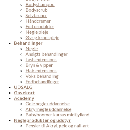
Bodyshampoo
Bodyscrub
Selvbruner
Håndcremer
Fod produkter
Negle pleje
Øvrig kropspleje
Behandlinger
Negle
Ansigts behandlinger
Lash extensions
Bryn & vipper
Hair extensions
Voks behandling
Fodbehandlinger
UDSALG
Gavekort
Academy
Gele negle uddannelse
Akryl negle uddannelse
Babyboomer kursus midtjylland
Negleprodukter og udstyr
Pensler til Akryl, gele og nail-art