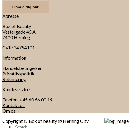
Tilmeld dig her!
Adresse
Box of Beauty
Vestergade 45 A
7400 Herning
CVR: 34754101
Information
Handelsbetingelser
Privatlivspolitik
Returnering
Kundeservice
Telefon: +45 60 66 00 19
Kontakt os
Om os
Copyright © Box of beauty ® Herning City
Search