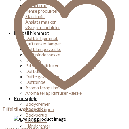
Øjencreme
Rense produkter
Skin tonic
Ansigts masker
Øvrige produkter
Duft til hjemmet
Duft til hjemmet
Luft renser lamper
Duft lampe væske
Duft pinde væske
Duft lys
Bil dufte diffuser
Duft diffuser
Dufte gaveæsker
Duftpinde
Aroma terapi lampe
Aroma terapi diffuser væske
Kropspleje
Bodycremer
Tilføj til ønske seddel
Bodyshampoo
Bodyscrub
Selvbruner
Håndcremer
Home
/
Uncategorized