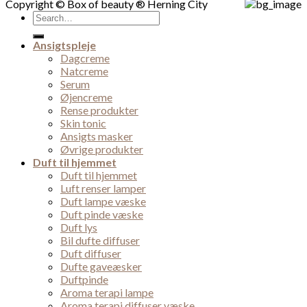
Copyright © Box of beauty ® Herning City
Search
for:
Ansigtspleje
Dagcreme
Natcreme
Serum
Øjencreme
Rense produkter
Skin tonic
Ansigts masker
Øvrige produkter
Duft til hjemmet
Duft til hjemmet
Luft renser lamper
Duft lampe væske
Duft pinde væske
Duft lys
Bil dufte diffuser
Duft diffuser
Dufte gaveæsker
Duftpinde
Aroma terapi lampe
Aroma terapi diffuser væske