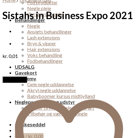
Fod produkter
Negle pleje
Sistahs in Business Expo 2021
Øvrig kropspleje
Behandlinger
Negle
Ansigts behandlinger
Lash extensions
Bryn & vipper
Hair extensions
Voks behandling
kr.
0,01
Fodbehandlinger
UDSALG
Gavekort
Academy
Add to cart
Gele negle uddannelse
Akryl negle uddannelse
Babyboomer kursus midtjylland
Negleprodukter og udstyr
Pensler til Akryl, gele og nail-art
Tilbehør og værktøj til negle
Ønskeseddel
Cart /
kr.
0,00