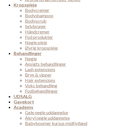
Kropspleje
Bodycremer
Bodyshampoo
Bodyscrub
Selvbruner
Håndcremer
Fod produkter
Negle pleje
Øvrig kropspleje
Behandlinger
Negle
Ansigts behandlinger
Lash extensions
Bryn & vipper
Hair extensions
Voks behandling
Fodbehandlinger
UDSALG
Gavekort
Academy
Gele negle uddannelse
Akryl negle uddannelse
Babyboomer kursus midtjylland