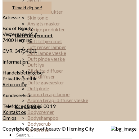
Øjencreme
Tilmeld dig her!
Rense produkter
Adresse
Skin tonic
Ansigts masker
Box of Beauty
Øvrige produkter
Vestergade 45 A
Duft til hjemmet
7400 Herning
Duft til hjemmet
Luft renser lamper
CVR: 34754101
Duft lampe væske
Duft pinde væske
Information
Duft lys
Bil dufte diffuser
Handelsbetingelser
Duft diffuser
Privatlivspolitik
Dufte gaveæsker
Returnering
Duftpinde
Aroma terapi lampe
Kundeservice
Aroma terapi diffuser væske
Telefon: +45 60 66 00 19
Kropspleje
Kontakt os
Bodycremer
Om os
Bodyshampoo
Bodyscrub
Copyright © Box of beauty ® Herning City
Selvbruner
Search
Håndcremer