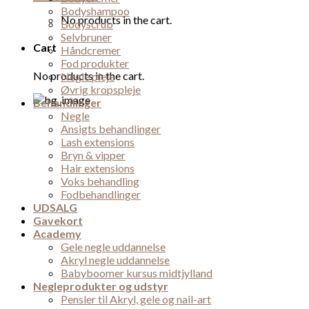
Bodyshampoo
No products in the cart.
Bodyscrub
Selvbruner
Cart
Håndcremer
Fod produkter
No products in the cart.
Negle pleje
Øvrig kropspleje
Behandlinger
Negle
Ansigts behandlinger
Lash extensions
Bryn & vipper
Hair extensions
Voks behandling
Fodbehandlinger
UDSALG
Gavekort
Academy
Gele negle uddannelse
Akryl negle uddannelse
Babyboomer kursus midtjylland
Negleprodukter og udstyr
Pensler til Akryl, gele og nail-art